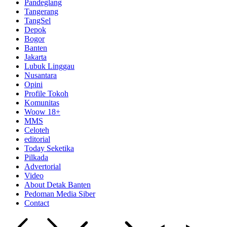
Pandeglang
Tangerang
TangSel
Depok
Bogor
Banten
Jakarta
Lubuk Linggau
Nusantara
Opini
Profile Tokoh
Komunitas
Woow 18+
MMS
Celoteh
editorial
Today Seketika
Pilkada
Advertorial
Video
About Detak Banten
Pedoman Media Siber
Contact