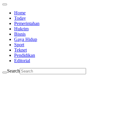
Home
Today
Pemerintahan
Hukrim
Bisnis
Gaya Hidup
Sport
Teknet
Pendidikan
Editorial
Search