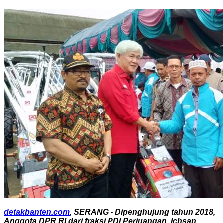
detakbanten.com
, SERANG - Dipenghujung tahun 2018,
Anggota DPR RI dari fraksi PDI Perjuangan, Ichsan