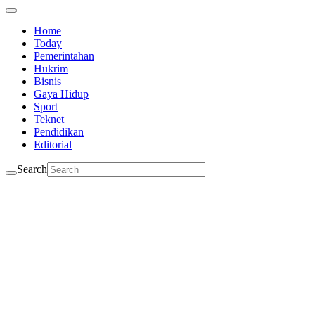
Home
Today
Pemerintahan
Hukrim
Bisnis
Gaya Hidup
Sport
Teknet
Pendidikan
Editorial
Search