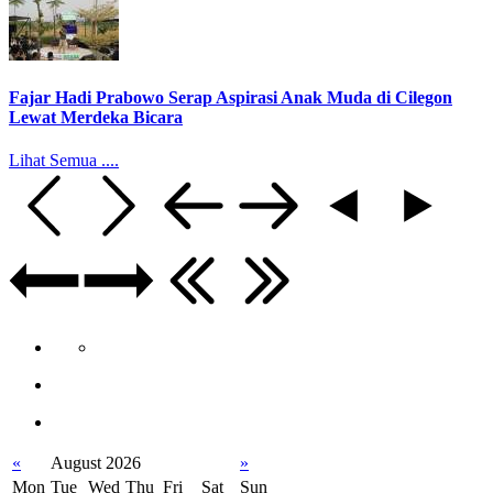
Fajar Hadi Prabowo Serap Aspirasi Anak Muda di Cilegon
Lewat Merdeka Bicara
Lihat Semua ....
«
August 2026
»
Mon
Tue
Wed
Thu
Fri
Sat
Sun