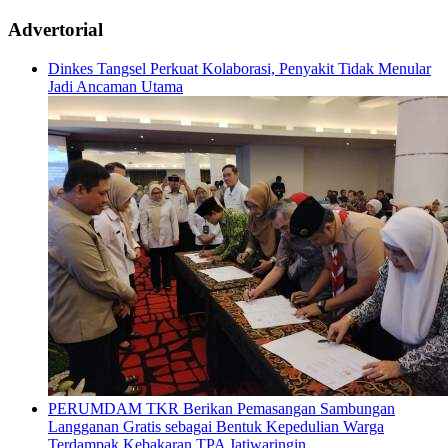
Advertorial
Dinkes Tangsel Perkuat Kolaborasi, Penyakit Tidak Menular
Jadi Ancaman Utama
PERUMDAM TKR Berikan Pemasangan Sambungan
Langganan Gratis sebagai Bentuk Kepedulian Warga
Terdampak Kebakaran TPA Jatiwaringin