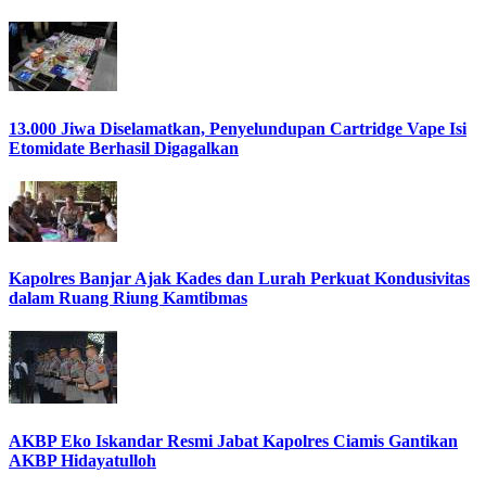
13.000 Jiwa Diselamatkan, Penyelundupan Cartridge Vape Isi
Etomidate Berhasil Digagalkan
Kapolres Banjar Ajak Kades dan Lurah Perkuat Kondusivitas
dalam Ruang Riung Kamtibmas
AKBP Eko Iskandar Resmi Jabat Kapolres Ciamis Gantikan
AKBP Hidayatulloh