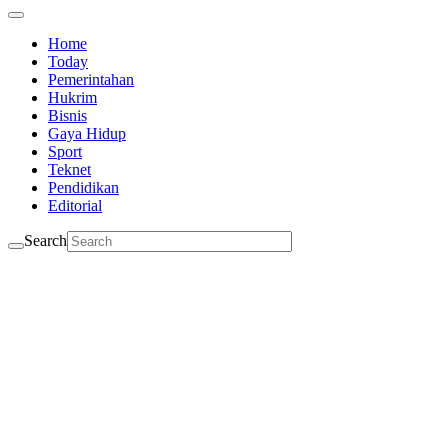
Home
Today
Pemerintahan
Hukrim
Bisnis
Gaya Hidup
Sport
Teknet
Pendidikan
Editorial
Search