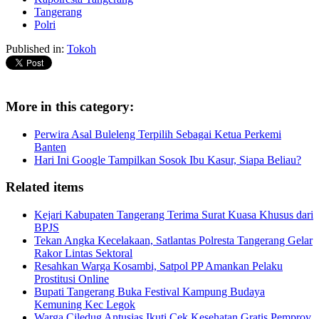
Tangerang
Polri
Published in:
Tokoh
More in this category:
Perwira Asal Buleleng Terpilih Sebagai Ketua Perkemi
Banten
Hari Ini Google Tampilkan Sosok Ibu Kasur, Siapa Beliau?
Related items
Kejari Kabupaten Tangerang Terima Surat Kuasa Khusus dari
BPJS
Tekan Angka Kecelakaan, Satlantas Polresta Tangerang Gelar
Rakor Lintas Sektoral
Resahkan Warga Kosambi, Satpol PP Amankan Pelaku
Prostitusi Online
Bupati Tangerang Buka Festival Kampung Budaya
Kemuning Kec Legok
Warga Ciledug Antusias Ikuti Cek Kesehatan Gratis Pemprov