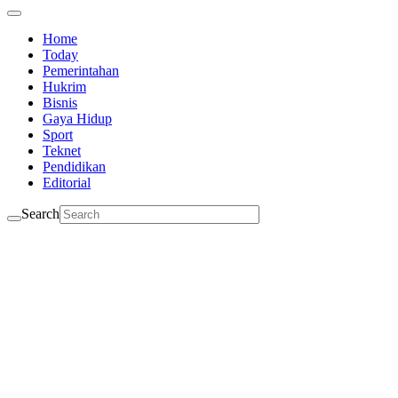
Home
Today
Pemerintahan
Hukrim
Bisnis
Gaya Hidup
Sport
Teknet
Pendidikan
Editorial
Search