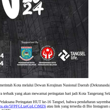
erintah Kota melalui Dewan Kerajinan Nasional Daerah (Dekranasda)
ya terbaik yang akan mewarnai peringatan hari jadi Kota Tangerang Sel
Pelaksana Peringatan HUT ke-16 Tangsel, bahwa pendaftaran sayembara
orms.gle/5FPFGLtajGpLCtMZ6
atau link yang tersedia di Bio Instagram