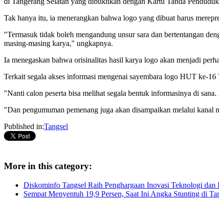
di Tangerang Selatan yang dibuktikan dengan Kartu Tanda Pendudu
Tak hanya itu, ia menerangkan bahwa logo yang dibuat harus mereprese
"Termasuk tidak boleh mengandung unsur sara dan bertentangan denga
masing-masing karya," ungkapnya.
Ia menegaskan bahwa orisinalitas hasil karya logo akan menjadi perh
Terkait segala akses informasi mengenai sayembara logo HUT ke-16 T
"Nanti calon peserta bisa melihat segala bentuk informasinya di san
"Dan pengumuman pemenang juga akan disampaikan melalui kanal media
Published in:
Tangsel
More in this category:
Diskominfo Tangsel Raih Penghargaan Inovasi Teknologi dan 
Sempat Menyentuh 19,9 Persen, Saat Ini Angka Stunting di Tan