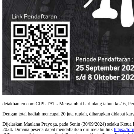
detakbanten.com CIPUTAT - Menyambut hari ulang tahun ke-16, Pem
Dengan total hadiah mencapai 20 juta rupiah, diharapkan didapat kar
Dijelaskan Maulana Prayoga, pada Senin (30/09/2024) selaku Ketua 
2024. Dimana peserta dapat mendaftarkan diri melalui link
https://f