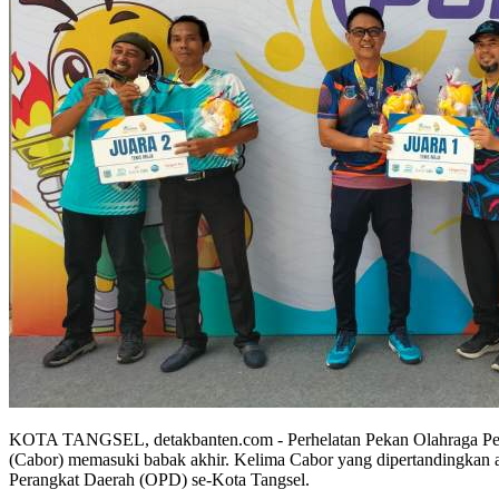
KOTA TANGSEL, detakbanten.com - Perhelatan Pekan Olahraga Pega
(Cabor) memasuki babak akhir. Kelima Cabor yang dipertandingkan ant
Perangkat Daerah (OPD) se-Kota Tangsel.