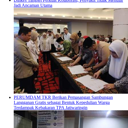
Dinkes Tangsel Perkuat Kolaborasi, Penyakit Tidak Menular
Jadi Ancaman Utama
PERUMDAM TKR Berikan Pemasangan Sambungan
Langganan Gratis sebagai Bentuk Kepedulian Warga
Terdampak Kebakaran TPA Jatiwaringin