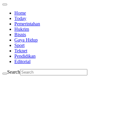
Home
Today
Pemerintahan
Hukrim
Bisnis
Gaya Hidup
Sport
Teknet
Pendidikan
Editorial
Search