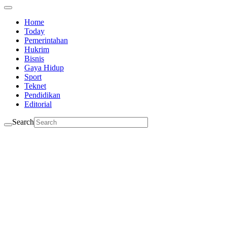
Home
Today
Pemerintahan
Hukrim
Bisnis
Gaya Hidup
Sport
Teknet
Pendidikan
Editorial
Search