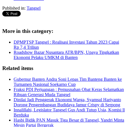
Published in:
Tangsel
More in this category:
DPMPTSP Tangsel : Realisasi Investasi Tahun 2023 Capai
Rp 7,4 Triliun
Roadshow Bazar Nusantara ATR/BPN, Upaya Tingkatkan
Ekonomi Pelaku UMKM di Banten
Related items
Gubernur Banten Andra Soni Lepas Tim Banteng Banten ke
Turnamen Nasional Soekarno Cup
Fraksi PDI Perjuangan : Pemusnahan Obat Keras Selamatkan
Ribuan Generasi Muda Tangsel
Dinilai Jadi Penggerak Ekonomi Warga, Syamsul Hariyanto
Dorong Pengembangan Budidaya Jamur Crispy di Serpong
Innalillahi, Legislator Tangsel Gus Andi Tutup Usia, Komisi ll
Berduka
Hasbi Bidik PAN Masuk Tiga Besar di Tangsel, Yandri Minta
Mesin Partai Bergerak