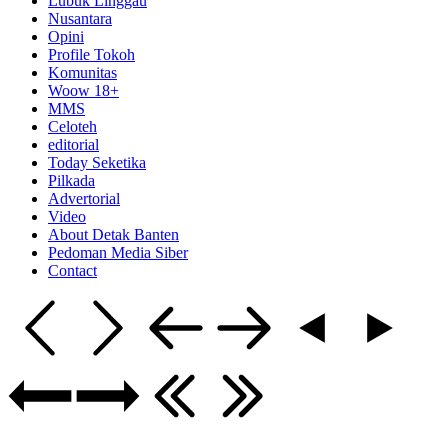
Lubuk Linggau
Nusantara
Opini
Profile Tokoh
Komunitas
Woow 18+
MMS
Celoteh
editorial
Today Seketika
Pilkada
Advertorial
Video
About Detak Banten
Pedoman Media Siber
Contact