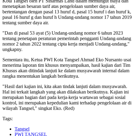
Kota Tangsel oleh PT Sinarmas Land dalam memungut biaya dan
menetapkan besaran tarif atas pengelolaan sumber daya air,
bertentangan dengan pasal 13 huruf d, pasal 15 huruf i dan huruf k,
pasal 16 huruf g dan huruf h Undang-undang nomor 17 tahun 2019
tentang sumber daya air.
"Dan di pasal 53 ayat (5) Undang-undang nomor 6 tahun 2023
tentang penetapan peraturan pemerintah pengganti Undang-undang
nomor 2 tahun 2022 tentang cipta kerja menjadi Undang-undang,"
ungkapny.
Sementara itu, Ketua PWI Kota Tangsel Ahmad Eko Nursanto usai
menerima laporan tim khusus menyampaikan, hasil kajian dari Tim
Khusus akan ditindak lanjuti ke dalam musyawarah internal dalam
rangka menentukan langkah berikutnya.
"Hasil dari kajian ini, kita akan tindak lanjuti dalam musyawarah.
Hal ini terkait langkah yang akan dilakukan berikutnya. Kajian ini
merupakan bagian dari pada kerja-kerja wartawan sebagai sosial
kontrol, ini merupakan kepedulian kami terhadap pengelolaan air di
wilayah Tangsel," singkat Eko. (Red)
Tags:
Tangsel
PWI TANGSEL