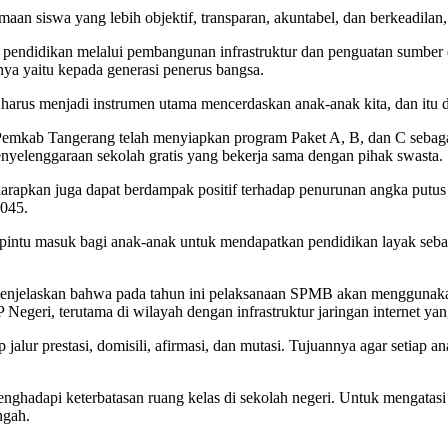
aan siswa yang lebih objektif, transparan, akuntabel, dan berkeadila
endidikan melalui pembangunan infrastruktur dan penguatan sumber day
ya yaitu kepada generasi penerus bangsa.
 harus menjadi instrumen utama mencerdaskan anak-anak kita, dan itu 
emkab Tangerang telah menyiapkan program Paket A, B, dan C sebagai
enyelenggaraan sekolah gratis yang bekerja sama dengan pihak swasta.
rapkan juga dapat berdampak positif terhadap penurunan angka putus 
2045.
 pintu masuk bagi anak-anak untuk mendapatkan pendidikan layak seba
jelaskan bahwa pada tahun ini pelaksanaan SPMB akan menggunakan d
P Negeri, terutama di wilayah dengan infrastruktur jaringan internet y
 jalur prestasi, domisili, afirmasi, dan mutasi. Tujuannya agar setiap 
adapi keterbatasan ruang kelas di sekolah negeri. Untuk mengatasi h
ngah.