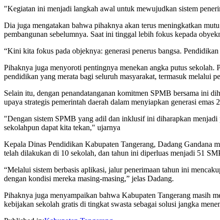
"Kegiatan ini menjadi langkah awal untuk mewujudkan sistem penerim
Dia juga mengatakan bahwa pihaknya akan terus meningkatkan mutu p
pembangunan sebelumnya. Saat ini tinggal lebih fokus kepada obyekn
“Kini kita fokus pada objeknya: generasi penerus bangsa. Pendidikan
Pihaknya juga menyoroti pentingnya menekan angka putus sekolah. P
pendidikan yang merata bagi seluruh masyarakat, termasuk melalui p
Selain itu, dengan penandatanganan komitmen SPMB bersama ini diha
upaya strategis pemerintah daerah dalam menyiapkan generasi emas 
"Dengan sistem SPMB yang adil dan inklusif ini diharapkan menjadi
sekolahpun dapat kita tekan," ujarnya
Kepala Dinas Pendidikan Kabupaten Tangerang, Dadang Gandana men
telah dilakukan di 10 sekolah, dan tahun ini diperluas menjadi 51 SM
“Melalui sistem berbasis aplikasi, jalur penerimaan tahun ini mencakup
dengan kondisi mereka masing-masing,” jelas Dadang.
Pihaknya juga menyampaikan bahwa Kabupaten Tangerang masih mengh
kebijakan sekolah gratis di tingkat swasta sebagai solusi jangka mene