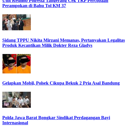
Unit Resmob Polresta Tangerang Cek TKP Percobaan
Perampokan di Bahu Tol KM 37
Sidang TPPU Nikita Mirzani Memanas, Pertanyakan Legalitas
Produk Kecantikan Milik Dokter Reza Gladys
Gelapkan Mobil, Polsek Cikupa Bekuk 2 Pria Asal Bandung
Polda Jawa Barat Bongkar Sindikat Perdagangan Bayi
Internasional