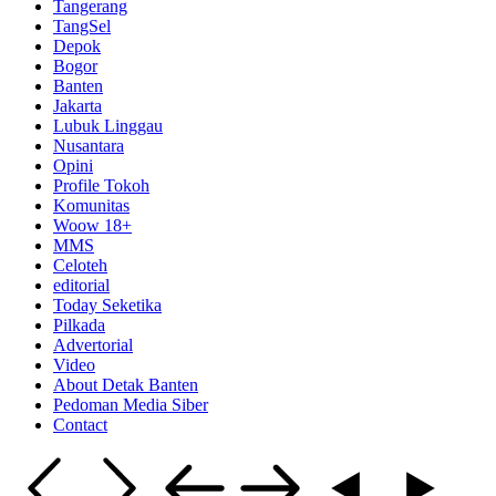
Tangerang
TangSel
Depok
Bogor
Banten
Jakarta
Lubuk Linggau
Nusantara
Opini
Profile Tokoh
Komunitas
Woow 18+
MMS
Celoteh
editorial
Today Seketika
Pilkada
Advertorial
Video
About Detak Banten
Pedoman Media Siber
Contact