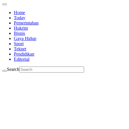
Home
Today
Pemerintahan
Hukrim
Bisnis
Gaya Hidup
Sport
Teknet
Pendidikan
Editorial
Search