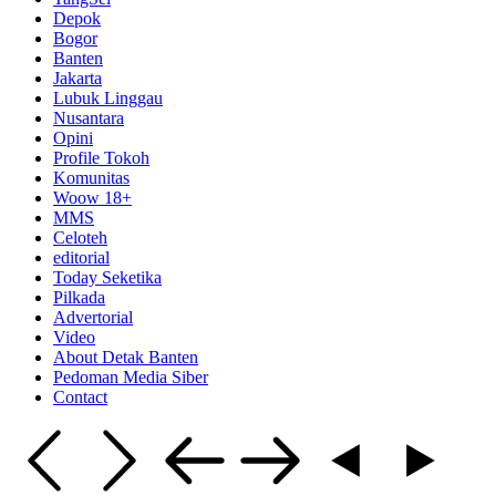
Depok
Bogor
Banten
Jakarta
Lubuk Linggau
Nusantara
Opini
Profile Tokoh
Komunitas
Woow 18+
MMS
Celoteh
editorial
Today Seketika
Pilkada
Advertorial
Video
About Detak Banten
Pedoman Media Siber
Contact