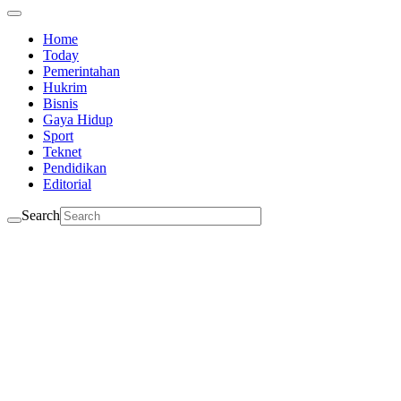
Home
Today
Pemerintahan
Hukrim
Bisnis
Gaya Hidup
Sport
Teknet
Pendidikan
Editorial
Search