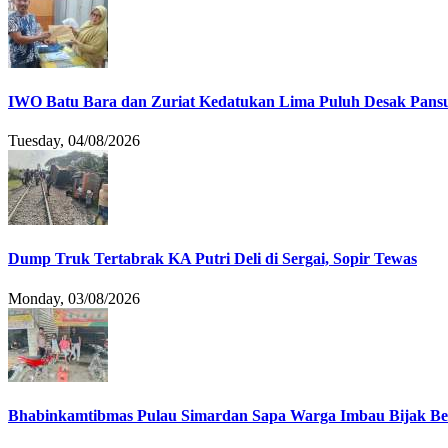
IWO Batu Bara dan Zuriat Kedatukan Lima Puluh Desak Pansu
Tuesday, 04/08/2026
Dump Truk Tertabrak KA Putri Deli di Sergai, Sopir Tewas
Monday, 03/08/2026
Bhabinkamtibmas Pulau Simardan Sapa Warga Imbau Bijak B