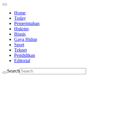
Home
Today
Pemerintahan
Hukrim
Bisnis
Gaya Hidup
Sport
Teknet
Pendidikan
Editorial
Search