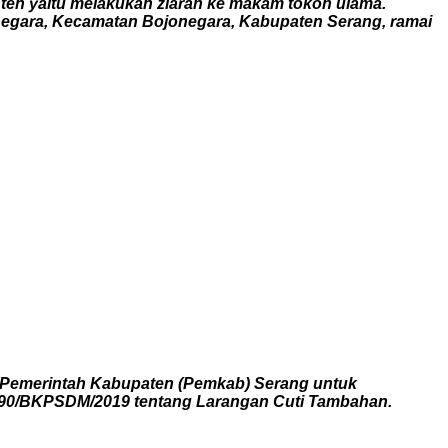
Banten yaitu melakukan ziarah ke makam tokoh ulama.
negara, Kecamatan Bojonegara, Kabupaten Serang, ramai
n Pemerintah Kabupaten (Pemkab) Serang untuk
0/1990/BKPSDM/2019 tentang Larangan Cuti Tambahan.