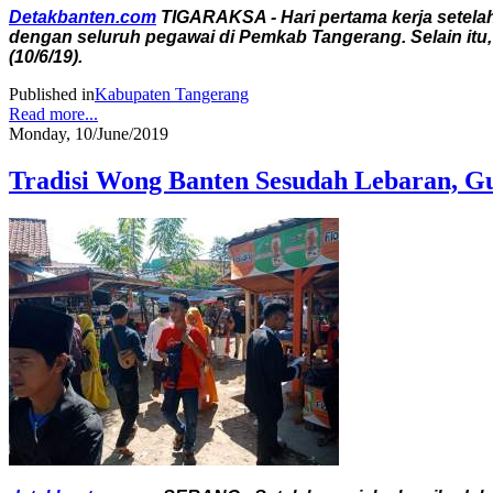
Detakbanten.com
TIGARAKSA - Hari pertama kerja setelah 
dengan seluruh pegawai di Pemkab Tangerang. Selain itu
(10/6/19).
Published in
Kabupaten Tangerang
Read more...
Monday, 10/June/2019
Tradisi Wong Banten Sesudah Lebaran, Gu