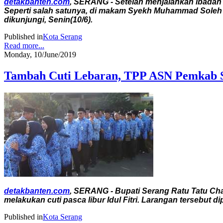
detakbanten.com
, SERANG - Setelah menjalankan ibadah s
Seperti salah satunya, di makam Syekh Muhammad Soleh 
dikunjungi, Senin(10/6).
Published in
Kota Serang
Read more...
Monday, 10/June/2019
Tambah Cuti Lebaran, TPP ASN Pemkab S
detakbanten.com
, SERANG - Bupati Serang Ratu Tatu Ch
melakukan cuti pasca libur Idul Fitri. Larangan tersebu
Published in
Kota Serang