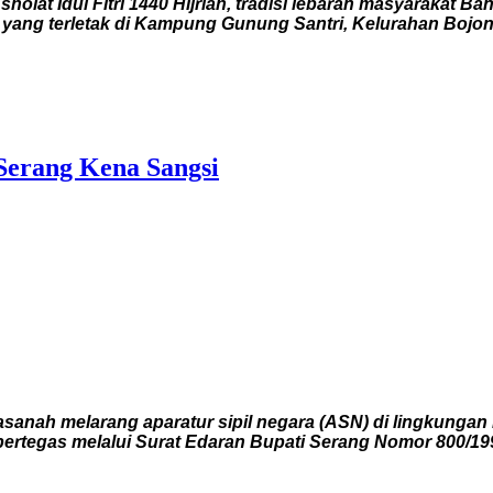
holat Idul Fitri 1440 Hijriah, tradisi lebaran masyarakat 
yang terletak di Kampung Gunung Santri, Kelurahan Bojo
erang Kena Sangsi
asanah melarang aparatur sipil negara (ASN) di lingkunga
t dipertegas melalui Surat Edaran Bupati Serang Nomor 80