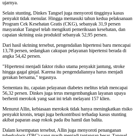
ujarnya.
Selain stunting, Dinkes Tangsel juga menyoroti tingginya kasus
penyakit tidak menular. Hingga memasuki tahun kedua pelaksanaan
Program Cek Kesehatan Gratis (CKG), sebanyak 31,9 persen
masyarakat Tangsel telah mengikuti pemeriksaan kesehatan, dan
capaian skrining usia produktif sebanyak 52,95 persen.
Dari hasil skrining tersebut, pengendalian hipertensi baru mencapai
13,78 persen, sedangkan cakupan pelayanan hipertensi berada di
angka 54,42 persen.
"Hipertensi menjadi faktor risiko utama penyakit jantung, stroke
hingga gagal ginjal. Karena itu pengendaliannya harus menjadi
gerakan bersama," tegasnya.
Sementara itu, capaian pelayanan diabetes melitus telah mencapai
56,32 persen. Dinkes juga terus mengembangkan layanan upaya
berhenti merokok yang saat ini telah melayani 157 klien.
Menurut Allin, kebiasaan merokok tidak hanya meningkatkan risiko
penyakit kronis, tetapi juga berkontribusi terhadap kasus stunting
akibat paparan asap rokok pada ibu hamil dan balita.
Dalam kesempatan tersebut, Allin juga menyoroti penanganan
tuberkulosis (TBC) yang masih menjadi tantangan besar. Tangsel