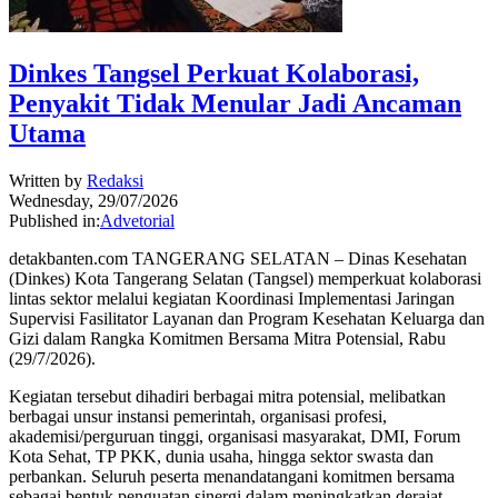
Dinkes Tangsel Perkuat Kolaborasi,
Penyakit Tidak Menular Jadi Ancaman
Utama
Written by
Redaksi
Wednesday, 29/07/2026
Published in:
Advetorial
detakbanten.com TANGERANG SELATAN – Dinas Kesehatan
(Dinkes) Kota Tangerang Selatan (Tangsel) memperkuat kolaborasi
lintas sektor melalui kegiatan Koordinasi Implementasi Jaringan
Supervisi Fasilitator Layanan dan Program Kesehatan Keluarga dan
Gizi dalam Rangka Komitmen Bersama Mitra Potensial, Rabu
(29/7/2026).
Kegiatan tersebut dihadiri berbagai mitra potensial, melibatkan
berbagai unsur instansi pemerintah, organisasi profesi,
akademisi/perguruan tinggi, organisasi masyarakat, DMI, Forum
Kota Sehat, TP PKK, dunia usaha, hingga sektor swasta dan
perbankan. Seluruh peserta menandatangani komitmen bersama
sebagai bentuk penguatan sinergi dalam meningkatkan derajat