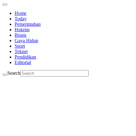
Home
Today
Pemerintahan
Hukrim
Bisnis
Gaya Hidup
Sport
Teknet
Pendidikan
Editorial
Search