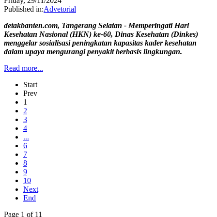
Friday, 29/11/2024
Published in:
Advetorial
detakbanten.com, Tangerang Selatan - Memperingati Hari
Kesehatan Nasional (HKN) ke-60, Dinas Kesehatan (Dinkes)
menggelar sosialisasi peningkatan kapasitas kader kesehatan
dalam upaya mengurangi penyakit berbasis lingkungan.
Read more...
Start
Prev
1
2
3
4
...
6
7
8
9
10
Next
End
Page 1 of 11