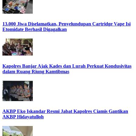
13.000 Jiwa Diselamatkan, Penyelundupan Cartridge Vape Isi
Etomidate Berhasil Digagalkan
Kapolres Banjar Ajak Kades dan Lurah Perkuat Kondusivitas
dalam Ruang Riung Kamtibmas
AKBP Eko Iskandar Resmi Jabat Kapolres Ciamis Gantikan
AKBP Hidayatulloh