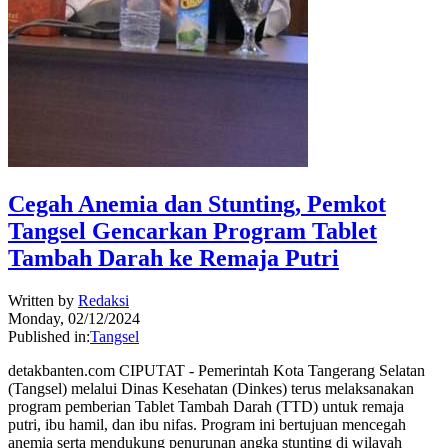
Cegah Anemia dan Stunting, Pemkot
Tangsel Gencarkan Program Tablet
Tambah Darah ke Remaja Putri
Written by
Redaksi
Monday, 02/12/2024
Published in:
Tangsel
detakbanten.com CIPUTAT - Pemerintah Kota Tangerang Selatan
(Tangsel) melalui Dinas Kesehatan (Dinkes) terus melaksanakan
program pemberian Tablet Tambah Darah (TTD) untuk remaja
putri, ibu hamil, dan ibu nifas. Program ini bertujuan mencegah
anemia serta mendukung penurunan angka stunting di wilayah