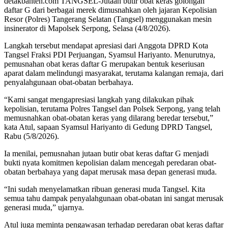
detakbanten.com TANGSEL-Jutaan butir obat keras golongan
daftar G dari berbagai merek dimusnahkan oleh jajaran Kepolisian
Resor (Polres) Tangerang Selatan (Tangsel) menggunakan mesin
insinerator di Mapolsek Serpong, Selasa (4/8/2026).
Langkah tersebut mendapat apresiasi dari Anggota DPRD Kota
Tangsel Fraksi PDI Perjuangan, Syamsul Hariyanto. Menurutnya,
pemusnahan obat keras daftar G merupakan bentuk keseriusan
aparat dalam melindungi masyarakat, terutama kalangan remaja, dari
penyalahgunaan obat-obatan berbahaya.
“Kami sangat mengapresiasi langkah yang dilakukan pihak
kepolisian, terutama Polres Tangsel dan Polsek Serpong, yang telah
memusnahkan obat-obatan keras yang dilarang beredar tersebut,”
kata Atul, sapaan Syamsul Hariyanto di Gedung DPRD Tangsel,
Rabu (5/8/2026).
Ia menilai, pemusnahan jutaan butir obat keras daftar G menjadi
bukti nyata komitmen kepolisian dalam mencegah peredaran obat-
obatan berbahaya yang dapat merusak masa depan generasi muda.
“Ini sudah menyelamatkan ribuan generasi muda Tangsel. Kita
semua tahu dampak penyalahgunaan obat-obatan ini sangat merusak
generasi muda,” ujarnya.
Atul juga meminta pengawasan terhadap peredaran obat keras daftar