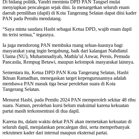
Di bidang politik, Yandri meminta DPD PAN Tangsel mulai
menyiapkan pencalegan sejak dini. Ia menargetkan seluruh enam
daerah pemilihan (dapil) di Kota Tangerang Selatan dapat diisi kader
PAN pada Pemilu mendatang.
“Saya minta saudara Hasbi sebagai Ketua DPD, wajib enam dapil
itu terisi semua,” tegasnya.
Ia juga mendorong PAN membuka ruang seluas-luasnya bagi
masyarakat yang ingin bergabung, baik dari kalangan Nahdlatul
Ulama (NU), Muhammadiyah, Mathla’ul Anwar, Persis, Pemuda
Pancasila, Rempug Betawi, maupun kelompok masyarakat lainnya.
Sementara itu, Ketua DPD PAN Kota Tangerang Selatan, Hasbi
Ikhsan Ramadhan, menegaskan target kepengurusannya adalah
membawa PAN masuk tiga besar perolehan suara di Kota
Tangerang Selatan.
Menurut Hasbi, pada Pemilu 2024 PAN memperoleh sekitar 48 ribu
suara. Namun, perolehan kursi belum maksimal karena kekuatan
partai masih terkonsentrasi di dua dapil.
Karena itu, dalam waktu dekat PAN akan memetakan kekuatan di
seluruh dapil, menjalankan pencalegan dini, serta memperbanyak
rekrutmen kader dari internal maupun eksternal partai.