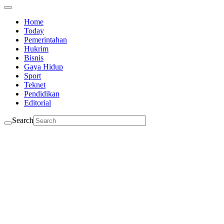
Home
Today
Pemerintahan
Hukrim
Bisnis
Gaya Hidup
Sport
Teknet
Pendidikan
Editorial
Search