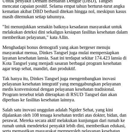
Untuk penyakit Demam Berdarah Dengue (DBD), Tangsel
mencatat capaian positif. Selama empat tahun berturut-turut angka
kematian akibat DBD berhasil ditekan hingga nol, meskipun kasus
masih ditemukan setiap tahunnya.
"Ini menunjukkan semakin baiknya kesadaran masyarakat untuk
melakukan deteksi dini sekaligus kesiapan fasilitas kesehatan dalam
memberikan pelayanan," kata Allin.
Menghadapi bonus demografi yang akan bergeser menuju
masyarakat menua, Dinkes Tangsel juga mulai mempersiapkan
layanan kesehatan lansia. Saat ini terdapat sekitar 174.423 lansia di
Kota Tangsel yang menjadi sasaran berbagai program kesehatan
agar tetap sehat, mandiri, dan produktif.
Tak hanya itu, Dinkes Tangsel juga mengembangkan inovasi
pelayanan kesehatan integratif yang menggabungkan pelayanan
medis konvensional dengan pelayanan kesehatan tradisional.
Program tersebut telah diterapkan di RSUD Tangsel dan akan
diperluas ke fasilitas kesehatan lainnya.
Salah satu inovasi unggulan adalah Ngider Sehat, yang kini
dijalankan oleh 108 tenaga kesehatan terdiri atas dokter, bidan, dan
perawat. Mereka secara aktif melakukan kunjungan dari rumah ke
rumah untuk mendeteksi penyakit lebih dini, memberikan edukasi,
serta memastikan masyarakat memperoleh pelayanan kesehatan