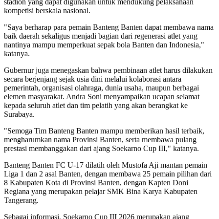
stadion yang dapat digunakan untuk mendukung pelaksanaan
kompetisi berskala nasional.
"Saya berharap para pemain Banteng Banten dapat membawa nama
baik daerah sekaligus menjadi bagian dari regenerasi atlet yang
nantinya mampu memperkuat sepak bola Banten dan Indonesia,"
katanya.
Gubernur juga menegaskan bahwa pembinaan atlet harus dilakukan
secara berjenjang sejak usia dini melalui kolaborasi antara
pemerintah, organisasi olahraga, dunia usaha, maupun berbagai
elemen masyarakat. Andra Soni menyampaikan ucapan selamat
kepada seluruh atlet dan tim pelatih yang akan berangkat ke
Surabaya.
"Semoga Tim Banteng Banten mampu memberikan hasil terbaik,
mengharumkan nama Provinsi Banten, serta membawa pulang
prestasi membanggakan dari ajang Soekarno Cup III," katanya.
Banteng Banten FC U-17 dilatih oleh Mustofa Aji mantan pemain
Liga 1 dan 2 asal Banten, dengan membawa 25 pemain pilihan dari
8 Kabupaten Kota di Provinsi Banten, dengan Kapten Doni
Regiana yang merupakan pelajar SMK Bina Karya Kabupaten
Tangerang.
Sebagai informasi, Soekarno Cup III 2026 merupakan ajang