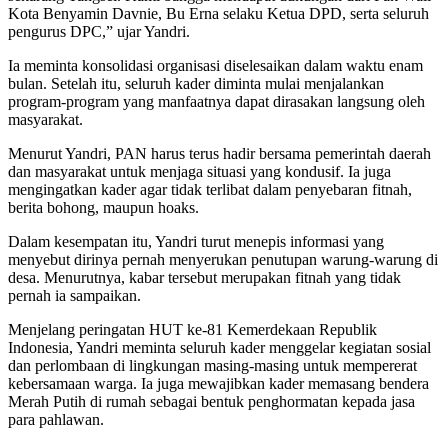
Kota Benyamin Davnie, Bu Erna selaku Ketua DPD, serta seluruh
pengurus DPC,” ujar Yandri.
Ia meminta konsolidasi organisasi diselesaikan dalam waktu enam
bulan. Setelah itu, seluruh kader diminta mulai menjalankan
program-program yang manfaatnya dapat dirasakan langsung oleh
masyarakat.
Menurut Yandri, PAN harus terus hadir bersama pemerintah daerah
dan masyarakat untuk menjaga situasi yang kondusif. Ia juga
mengingatkan kader agar tidak terlibat dalam penyebaran fitnah,
berita bohong, maupun hoaks.
Dalam kesempatan itu, Yandri turut menepis informasi yang
menyebut dirinya pernah menyerukan penutupan warung-warung di
desa. Menurutnya, kabar tersebut merupakan fitnah yang tidak
pernah ia sampaikan.
Menjelang peringatan HUT ke-81 Kemerdekaan Republik
Indonesia, Yandri meminta seluruh kader menggelar kegiatan sosial
dan perlombaan di lingkungan masing-masing untuk mempererat
kebersamaan warga. Ia juga mewajibkan kader memasang bendera
Merah Putih di rumah sebagai bentuk penghormatan kepada jasa
para pahlawan.