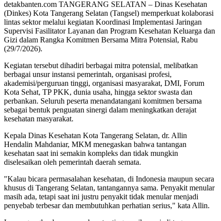
detakbanten.com TANGERANG SELATAN – Dinas Kesehatan
(Dinkes) Kota Tangerang Selatan (Tangsel) memperkuat kolaborasi
lintas sektor melalui kegiatan Koordinasi Implementasi Jaringan
Supervisi Fasilitator Layanan dan Program Kesehatan Keluarga dan
Gizi dalam Rangka Komitmen Bersama Mitra Potensial, Rabu
(29/7/2026).
Kegiatan tersebut dihadiri berbagai mitra potensial, melibatkan
berbagai unsur instansi pemerintah, organisasi profesi,
akademisi/perguruan tinggi, organisasi masyarakat, DMI, Forum
Kota Sehat, TP PKK, dunia usaha, hingga sektor swasta dan
perbankan. Seluruh peserta menandatangani komitmen bersama
sebagai bentuk penguatan sinergi dalam meningkatkan derajat
kesehatan masyarakat.
Kepala Dinas Kesehatan Kota Tangerang Selatan, dr. Allin
Hendalin Mahdaniar, MKM menegaskan bahwa tantangan
kesehatan saat ini semakin kompleks dan tidak mungkin
diselesaikan oleh pemerintah daerah semata.
"Kalau bicara permasalahan kesehatan, di Indonesia maupun secara
khusus di Tangerang Selatan, tantangannya sama. Penyakit menular
masih ada, tetapi saat ini justru penyakit tidak menular menjadi
penyebab terbesar dan membutuhkan perhatian serius," kata Allin.