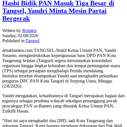
Hasbi Bidik PAN Masuk Tiga Besar di
Tangsel, Yandri Minta Mesin Partai
Bergerak
Written by
Redaksi
Sunday, 02/08/2026
Published in:
Tangsel
detakbanten.com TANGSEL-Wakil Ketua Umum PAN, Yandri
Susanto, menginstruksikan kepengurusan baru DPD PAN Kota
Tangerang Selatan (Tangsel) segera menuntaskan konsolidasi
organisasi hingga tingkat kelurahan dan tempat pemungutan suara
(TPS) sebagai persiapan menghadapi Pemilu mendatang.
Instruksi tersebut disampaikan Yandri saat menghadiri pelantikan
pengurus DPC PAN Kota Tangsel di Serpong Utara, Minggu
(2/8/2026).
Yandri mengatakan, kehadirannya di Tangsel merupakan bagian dari
tugasnya sebagai pembina wilayah sekaligus penanggung jawab
pencalegan PAN se-Banten yang ditunjuk Ketua Umum PAN,
Zulkifli Hasan.
“Hari ini saya menghadiri dua DPD, tadi Kota Tangerang dan
sekarang Tangsel. Kami bangga mendapat dukungan dari Pak Wali