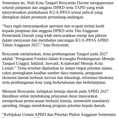
Sementara itu, Wali Kota Tangsel Benyamin Davnie mengapresiasi
seluruh pimpinan dan anggota DPRD serta TAPD yang telah
menyelesaikan pembahasan KUA-PPAS sesuai jadwal yang
ditetapkan dalam peraturan perundang-undangan.
“Saya ingin menyampaikan apresiasi dan ucapan terima kasih
kepada pimpinan dan anggota DPRD serta Tim Anggaran
Pemerintah Daerah yang telah mencurahkan energi dan pikiran
dalam menyusun dan membahas rancangan KUA-PPAS APBD
Tahun Anggaran 2027,” kata Benyamin.
Benyamin menjelaskan, tema pembangunan Tangsel pada 2027
adalah “Penguatan Fondasi dalam Kerangka Pembangunan Menuju
Tangsel Unggul, Inklusif, Inovatif, Kolaboratif Menuju Kota
Lestari.” Tema tersebut dijabarkan ke dalam empat prioritas utama,
yakni peningkatan kualitas sumber daya manusia, penguatan
ekonomi daerah berbasis inovasi dan teknologi, reformasi birokrasi,
serta pembangunan kota yang berketahanan dan berkelanjutan.
Menurut Benyamin, kebijakan belanja daerah pada APBD 2027
diarahkan untuk mendukung pelayanan dasar masyarakat,
memperkuat perencanaan berbasis kinerja, memenuhi mandatory
spending, hingga mendukung program prioritas kepala daerah.
“Kebijakan Umum APBD dan Prioritas Plafon Anggaran Sementara