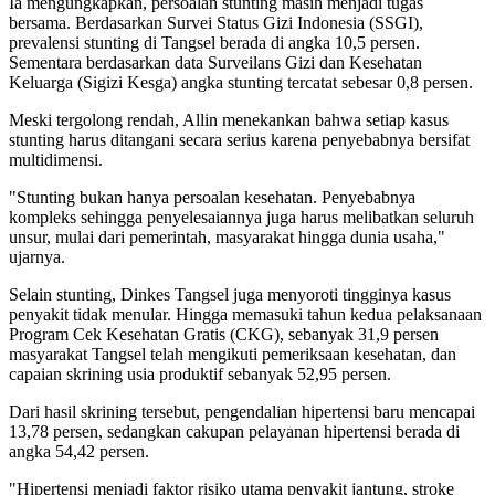
Ia mengungkapkan, persoalan stunting masih menjadi tugas
bersama. Berdasarkan Survei Status Gizi Indonesia (SSGI),
prevalensi stunting di Tangsel berada di angka 10,5 persen.
Sementara berdasarkan data Surveilans Gizi dan Kesehatan
Keluarga (Sigizi Kesga) angka stunting tercatat sebesar 0,8 persen.
Meski tergolong rendah, Allin menekankan bahwa setiap kasus
stunting harus ditangani secara serius karena penyebabnya bersifat
multidimensi.
"Stunting bukan hanya persoalan kesehatan. Penyebabnya
kompleks sehingga penyelesaiannya juga harus melibatkan seluruh
unsur, mulai dari pemerintah, masyarakat hingga dunia usaha,"
ujarnya.
Selain stunting, Dinkes Tangsel juga menyoroti tingginya kasus
penyakit tidak menular. Hingga memasuki tahun kedua pelaksanaan
Program Cek Kesehatan Gratis (CKG), sebanyak 31,9 persen
masyarakat Tangsel telah mengikuti pemeriksaan kesehatan, dan
capaian skrining usia produktif sebanyak 52,95 persen.
Dari hasil skrining tersebut, pengendalian hipertensi baru mencapai
13,78 persen, sedangkan cakupan pelayanan hipertensi berada di
angka 54,42 persen.
"Hipertensi menjadi faktor risiko utama penyakit jantung, stroke