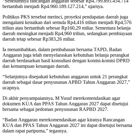
“Sebelumnya rancangan anggaran sebesar Rp4.799.895.454.714
bertambah menjadi Rp4.960.189.127.214,” ujarnya.
Politikus PKS tersebut merinci, proyeksi pendapatan daerah juga
mengalami kenaikan dari semula Rp4,416 triliun menjadi Rp4,576
triliun atau bertambah sebesar Rp160,29 miliar. Sementara belanja
daerah meningkat menjadi Rp4,960 triliun, sedangkan pembiayaan
daerah tetap sebesar Rp383,26 miliar.
Ia menambahkan, dalam pembahasan bersama TAPD, Badan
Anggaran juga telah menyelaraskan kebutuhan belanja perangkat
daerah berdasarkan hasil konsultasi dengan komisi-komisi DPRD
dan kemampuan keuangan daerah.
“Selanjutnya disepakati kebutuhan anggaran untuk 21 perangkat
daerah sebagai dasar penyusunan APBD Tahun Anggaran 2027,”
ucapnya.
Di akhir penyampaiannya, M Yusuf merekomendasikan agar
dokumen KUA dan PPAS Tahun Anggaran 2027 dapat disetujui
bersama sebagai pedoman penyusunan RAPBD 2027.
“Badan Anggaran merekomendasikan agar kiranya Rancangan
KUA dan PPAS Tahun Anggaran 2027 ini dapat disetujui bersama
dalam rapat paripurna,” tegasnya.