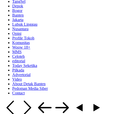
TangSel
Depok
Bogor
Banten
Jakarta
Lubuk Linggau
Nusantara
Opini
Profile Tokoh
Komunitas
Woow 18+
MMS
Celoteh
editorial
Today Seketika
Pilkada
Advertorial
Video
About Detak Banten
Pedoman Media Siber
Contact