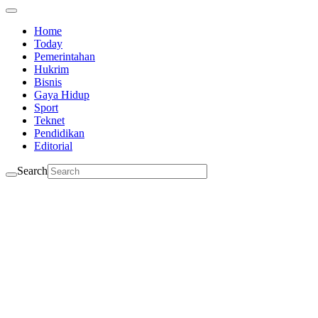
Home
Today
Pemerintahan
Hukrim
Bisnis
Gaya Hidup
Sport
Teknet
Pendidikan
Editorial
Search