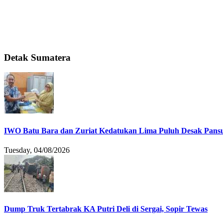
Detak Sumatera
IWO Batu Bara dan Zuriat Kedatukan Lima Puluh Desak Pansu
Tuesday, 04/08/2026
Dump Truk Tertabrak KA Putri Deli di Sergai, Sopir Tewas