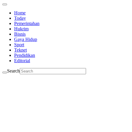
Home
Today
Pemerintahan
Hukrim
Bisnis
Gaya Hidup
Sport
Teknet
Pendidikan
Editorial
Search