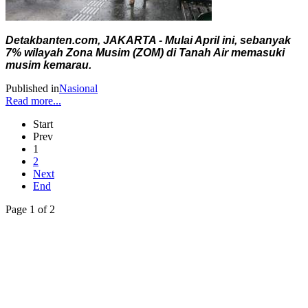
Detakbanten.com, JAKARTA - Mulai April ini, sebanyak
7% wilayah Zona Musim (ZOM) di Tanah Air memasuki
musim kemarau.
Published in
Nasional
Read more...
Start
Prev
1
2
Next
End
Page 1 of 2