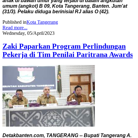
anak di bawah umur yang terjadi di dalam angkutan
umum (angkot) B 09, Kota Tangerang, Banten. Jum'at
(31/3). Pelaku diduga berinisial RJ alias O (42).
Published in
Kota Tangerang
Read more...
Wednesday, 05/April/2023
Zaki Paparkan Program Perlindungan
Pekerja di Tim Penilai Paritrana Awards
Detakbanten.com, TANGERANG -- Bupati Tangerang A.