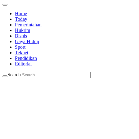
Home
Today
Pemerintahan
Hukrim
Bisnis
Gaya Hidup
Sport
Teknet
Pendidikan
Editorial
Search