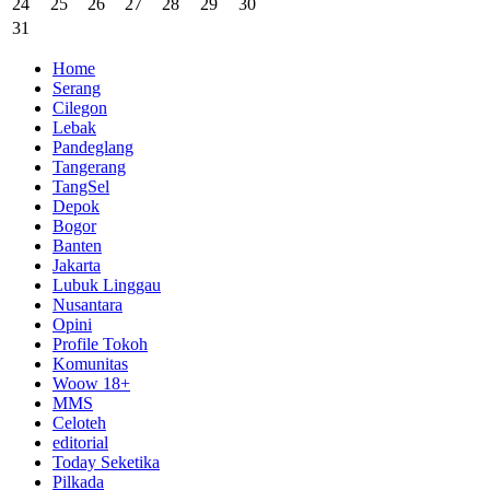
24
25
26
27
28
29
30
31
Home
Serang
Cilegon
Lebak
Pandeglang
Tangerang
TangSel
Depok
Bogor
Banten
Jakarta
Lubuk Linggau
Nusantara
Opini
Profile Tokoh
Komunitas
Woow 18+
MMS
Celoteh
editorial
Today Seketika
Pilkada