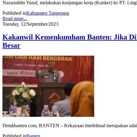
Nazaruddin Yusuf, melakukan kunjungan kerja (Kunker) ke PT. Lingk
Published in
Kabupaten Tangerang
Read more...
Tuesday, 12/September/2023
Kakanwil Kemenkumham Banten: Jika Dikel
Besar
Detakbanten.com, BANTEN – Kekayaan Intelektual merupakan salah sa
Published in
Banten