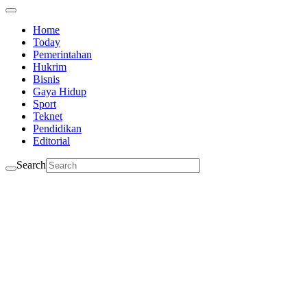
Home
Today
Pemerintahan
Hukrim
Bisnis
Gaya Hidup
Sport
Teknet
Pendidikan
Editorial
Search