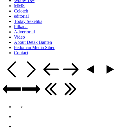
Woow 18+
MMS
Celoteh
editorial
Today Seketika
Pilkada
Advertorial
Video
About Detak Banten
Pedoman Media Siber
Contact