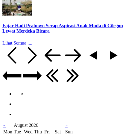
Fajar Hadi Prabowo Serap Aspirasi Anak Muda di Cilegon
Lewat Merdeka Bicara
Lihat Semua ....
«
August 2026
»
Mon
Tue
Wed
Thu
Fri
Sat
Sun