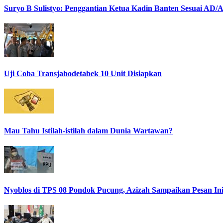
Suryo B Sulistyo: Penggantian Ketua Kadin Banten Sesuai AD
Uji Coba Transjabodetabek 10 Unit Disiapkan
Mau Tahu Istilah-istilah dalam Dunia Wartawan?
Nyoblos di TPS 08 Pondok Pucung, Azizah Sampaikan Pesan In