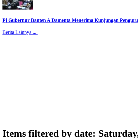
Pj Gubernur Banten A Damenta Menerima Kunjungan Penguru
Berita Lainnya ....
Items filtered by date: Saturda