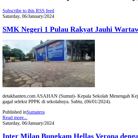
Subscribe to this RSS feed
Saturday, 06/January/2024
SMK Negeri 1 Pulau Rakyat Jauhi Warta
detakbanten.com ASAHAN (Sumut)- Kepala Sekolah Menengah Kejurua
gagal seleksi PPPK di sekolahnya. Sabtu, (06/01/2024).
Published in
Sumatera
Read more...
Saturday, 06/January/2024
Inter Milan Bungkam Hellas Verona deng