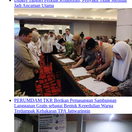
Dinkes Tangsel Perkuat Kolaborasi, Penyakit Tidak Menular
Jadi Ancaman Utama
PERUMDAM TKR Berikan Pemasangan Sambungan
Langganan Gratis sebagai Bentuk Kepedulian Warga
Terdampak Kebakaran TPA Jatiwaringin