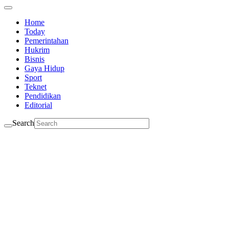
Home
Today
Pemerintahan
Hukrim
Bisnis
Gaya Hidup
Sport
Teknet
Pendidikan
Editorial
Search