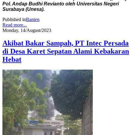
Pol. Andap Budhi Revianto oleh Universitas Negeri
Surabaya (Unesa).
Published in
Banten
Read more...
Monday, 14/August/2023
Akibat Bakar Sampah, PT Intec Persada
di Desa Karet Sepatan Alami Kebakaran
Hebat