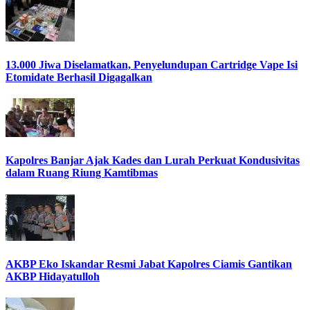
13.000 Jiwa Diselamatkan, Penyelundupan Cartridge Vape Isi
Etomidate Berhasil Digagalkan
Kapolres Banjar Ajak Kades dan Lurah Perkuat Kondusivitas
dalam Ruang Riung Kamtibmas
AKBP Eko Iskandar Resmi Jabat Kapolres Ciamis Gantikan
AKBP Hidayatulloh