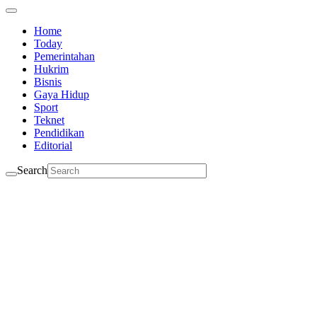
Home
Today
Pemerintahan
Hukrim
Bisnis
Gaya Hidup
Sport
Teknet
Pendidikan
Editorial
Search