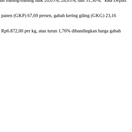
itas masing-masing naik 26,05%, 28,03%, dan 31,36%," kata Deputi
ing panen (GKP) 67,69 persen, gabah kering giling (GKG) 23,16
n Rp6.872,00 per kg, atau turun 1,76% dibandingkan harga gabah