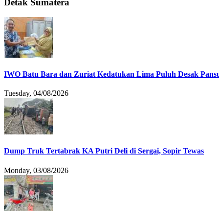
Detak Sumatera
IWO Batu Bara dan Zuriat Kedatukan Lima Puluh Desak Pansu
Tuesday, 04/08/2026
Dump Truk Tertabrak KA Putri Deli di Sergai, Sopir Tewas
Monday, 03/08/2026