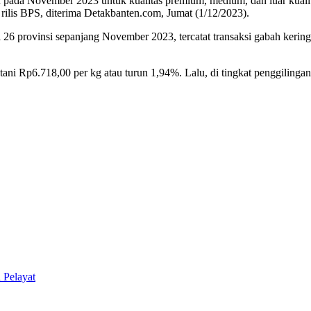
n pada November 2023 untuk kualitas premium, medium, dan luar kual
ilis BPS, diterima Detakbanten.com, Jumat (1/12/2023).
 di 26 provinsi sepanjang November 2023, tercatat transaksi gabah ker
ani Rp6.718,00 per kg atau turun 1,94%. Lalu, di tingkat penggilinga
 Pelayat