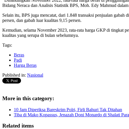
"Dibandingkan November 2022, rata-rata harga beras di penggilinga
Bidang Neraca dan Analisis Statistik BPS, Moh. Edy Mahmud dalam r
Selain itu, BPS juga mencatat, dari 1.848 transaksi penjualan gabah
persen, dan gabah luar kualitas 9,15 persen.
Kemudian, selama November 2023, rata-rata harga GKP di tingkat pet
kualitas yang serupa di bulan sebelumnya.
Tags:
Beras
Padi
Harga Beras
Published in:
Nasional
More in this category:
10 Jam Diperiksa Bareskrim Polri, Firli Bahuri Tak Ditahan
Tiba di Mako Kopassus, Jenazah Doni Monardo di Shalati Para
Related items