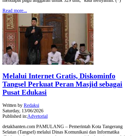
mendapat pagu anggaran untuk 329 unit," kata Benyamin. (*)
Read more...
Melalui Internet Gratis, Diskominfo
Tangsel Perkuat Peran Masjid sebagai
Pusat Edukasi
Written by
Redaksi
Saturday, 13/06/2026
Published in:
Advetorial
detakbanten.com PAMULANG – Pemerintah Kota Tangerang
Selatan (Tangsel) melalui Dinas Komunikasi dan Informatika