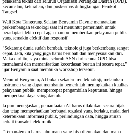
pelaksana teknis dari seluruh Organisasi Perangkat Daerah (OPD),
kecamatan, kelurahan, dan puskesmas di lingkungan Pemkot
Tangsel.
Wali Kota Tangerang Selatan Benyamin Davnie mengatakan,
perkembangan teknologi saat ini menuntut pemerintah untuk
beradaptasi lebih cepat agar mampu memberikan pelayanan publik
yang semakin efektif dan responsif.
"Sekarang dunia sudah berubah, teknologi juga berkembang sangat
cepat. Jadi, kita yang juga harus berubah dan menyesuaikan diri.
Maka dari itu, saya minta seluruh ASN dari semua OPD bisa
memahami dan memanfaatkan kecerdasan buatan ini secara tepat,"
ujar Benyamin saat membuka workshop tersebut.
Menurut Benyamin, AI bukan sekadar tren teknologi, melainkan
instrumen yang dapat membantu pemerintah meningkatkan kualitas
pelayanan publik, mempercepat pengambilan keputusan, hingga
memperkuat daya saing daerah.
Ia pun menegaskan, pemanfaatan AI harus dilakukan secara bijak
dan tetap memperhatikan berbagai regulasi yang berlaku, mulai dari
keterbukaan informasi publik, perlindungan data, hingga aturan
terkait transaksi elektronik.
"Teman-teman harus tahu mana yang bisa digunakan dan mana