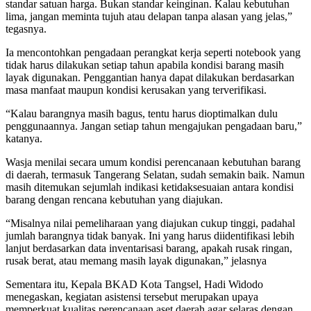
standar satuan harga. Bukan standar keinginan. Kalau kebutuhan
lima, jangan meminta tujuh atau delapan tanpa alasan yang jelas,”
tegasnya.
Ia mencontohkan pengadaan perangkat kerja seperti notebook yang
tidak harus dilakukan setiap tahun apabila kondisi barang masih
layak digunakan. Penggantian hanya dapat dilakukan berdasarkan
masa manfaat maupun kondisi kerusakan yang terverifikasi.
“Kalau barangnya masih bagus, tentu harus dioptimalkan dulu
penggunaannya. Jangan setiap tahun mengajukan pengadaan baru,”
katanya.
Wasja menilai secara umum kondisi perencanaan kebutuhan barang
di daerah, termasuk Tangerang Selatan, sudah semakin baik. Namun
masih ditemukan sejumlah indikasi ketidaksesuaian antara kondisi
barang dengan rencana kebutuhan yang diajukan.
“Misalnya nilai pemeliharaan yang diajukan cukup tinggi, padahal
jumlah barangnya tidak banyak. Ini yang harus diidentifikasi lebih
lanjut berdasarkan data inventarisasi barang, apakah rusak ringan,
rusak berat, atau memang masih layak digunakan,” jelasnya
Sementara itu, Kepala BKAD Kota Tangsel, Hadi Widodo
menegaskan, kegiatan asistensi tersebut merupakan upaya
memperkuat kualitas perencanaan aset daerah agar selaras dengan