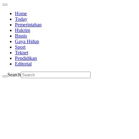
Home
Today
Pemerintahan
Hukrim
Bisnis
Gaya Hidup
Sport
Teknet
Pendidikan
Editorial
Search