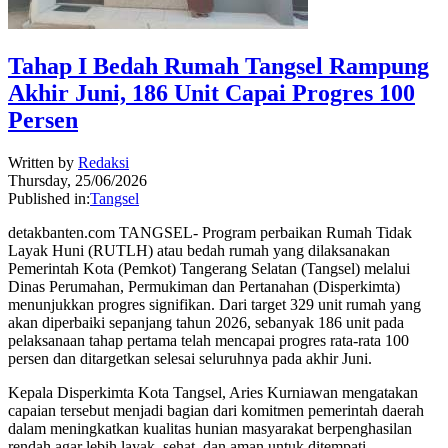
Tahap I Bedah Rumah Tangsel Rampung
Akhir Juni, 186 Unit Capai Progres 100
Persen
Written by
Redaksi
Thursday, 25/06/2026
Published in:
Tangsel
detakbanten.com TANGSEL- Program perbaikan Rumah Tidak
Layak Huni (RUTLH) atau bedah rumah yang dilaksanakan
Pemerintah Kota (Pemkot) Tangerang Selatan (Tangsel) melalui
Dinas Perumahan, Permukiman dan Pertanahan (Disperkimta)
menunjukkan progres signifikan. Dari target 329 unit rumah yang
akan diperbaiki sepanjang tahun 2026, sebanyak 186 unit pada
pelaksanaan tahap pertama telah mencapai progres rata-rata 100
persen dan ditargetkan selesai seluruhnya pada akhir Juni.
Kepala Disperkimta Kota Tangsel, Aries Kurniawan mengatakan
capaian tersebut menjadi bagian dari komitmen pemerintah daerah
dalam meningkatkan kualitas hunian masyarakat berpenghasilan
rendah agar lebih layak, sehat, dan aman untuk ditempati.