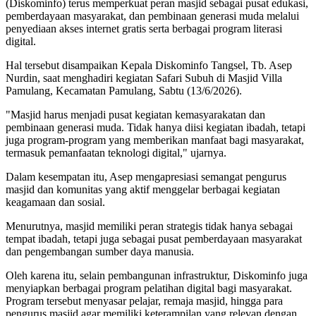
(Diskominfo) terus memperkuat peran masjid sebagai pusat edukasi,
pemberdayaan masyarakat, dan pembinaan generasi muda melalui
penyediaan akses internet gratis serta berbagai program literasi
digital.
Hal tersebut disampaikan Kepala Diskominfo Tangsel, Tb. Asep
Nurdin, saat menghadiri kegiatan Safari Subuh di Masjid Villa
Pamulang, Kecamatan Pamulang, Sabtu (13/6/2026).
"Masjid harus menjadi pusat kegiatan kemasyarakatan dan
pembinaan generasi muda. Tidak hanya diisi kegiatan ibadah, tetapi
juga program-program yang memberikan manfaat bagi masyarakat,
termasuk pemanfaatan teknologi digital," ujarnya.
Dalam kesempatan itu, Asep mengapresiasi semangat pengurus
masjid dan komunitas yang aktif menggelar berbagai kegiatan
keagamaan dan sosial.
Menurutnya, masjid memiliki peran strategis tidak hanya sebagai
tempat ibadah, tetapi juga sebagai pusat pemberdayaan masyarakat
dan pengembangan sumber daya manusia.
Oleh karena itu, selain pembangunan infrastruktur, Diskominfo juga
menyiapkan berbagai program pelatihan digital bagi masyarakat.
Program tersebut menyasar pelajar, remaja masjid, hingga para
pengurus masjid agar memiliki keterampilan yang relevan dengan