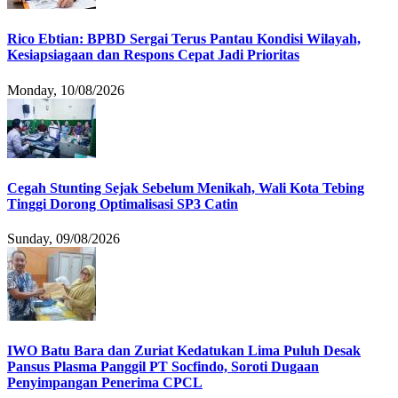
Rico Ebtian: BPBD Sergai Terus Pantau Kondisi Wilayah,
Kesiapsiagaan dan Respons Cepat Jadi Prioritas
Monday, 10/08/2026
Cegah Stunting Sejak Sebelum Menikah, Wali Kota Tebing
Tinggi Dorong Optimalisasi SP3 Catin
Sunday, 09/08/2026
IWO Batu Bara dan Zuriat Kedatukan Lima Puluh Desak
Pansus Plasma Panggil PT Socfindo, Soroti Dugaan
Penyimpangan Penerima CPCL