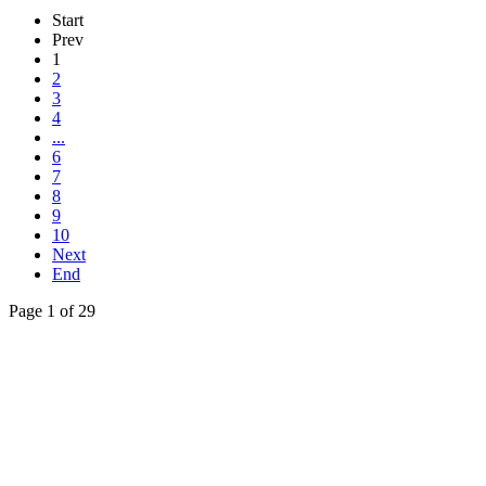
Start
Prev
1
2
3
4
...
6
7
8
9
10
Next
End
Page 1 of 29