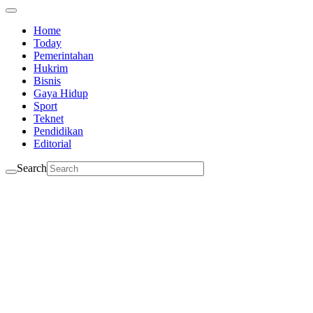
Home
Today
Pemerintahan
Hukrim
Bisnis
Gaya Hidup
Sport
Teknet
Pendidikan
Editorial
Search