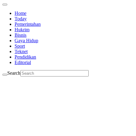
Home
Today
Pemerintahan
Hukrim
Bisnis
Gaya Hidup
Sport
Teknet
Pendidikan
Editorial
Search