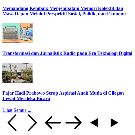
Memandang Kembali: Menjembatani Memori Kolektif dan
Masa Depan Melalui Perspektif Sosial, Politik, dan Ekonomi
Transformasi dan Jurnalistik Radio pada Era Teknologi Digital
Fajar Hadi Prabowo Serap Aspirasi Anak Muda di Cilegon
Lewat Merdeka Bicara
Lihat Semua ....