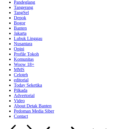
Pandeglang
Tangerang
TangSel
Depok
Bogor
Banten
Jakarta
Lubuk Linggau
Nusantara
Opini
Profile Tokoh
Komunitas
Woow 18+
MMS
Celoteh
editorial
Today Seketika
Pilkada
Advertorial
Video
About Detak Banten
Pedoman Media Siber
Contact