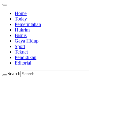
Home
Today
Pemerintahan
Hukrim
Bisnis
Gaya Hidup
Sport
Teknet
Pendidikan
Editorial
Search