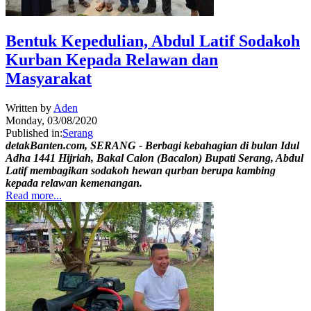
Bentuk Kepedulian, Abdul Latif Sodakoh
Kurban Kepada Relawan dan
Masyarakat
Written by
Aden
Monday, 03/08/2020
Published in:
Serang
detakBanten.com, SERANG - Berbagi kebahagian di bulan Idul
Adha 1441 Hijriah, Bakal Calon (Bacalon) Bupati Serang, Abdul
Latif membagikan sodakoh hewan qurban berupa kambing
kepada relawan kemenangan.
Read more...