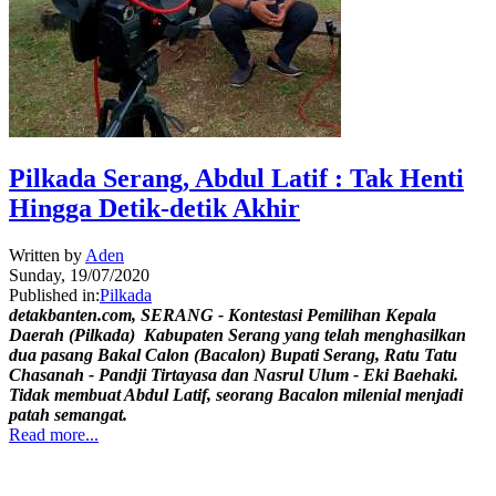
Pilkada Serang, Abdul Latif : Tak Henti
Hingga Detik-detik Akhir
Written by
Aden
Sunday, 19/07/2020
Published in:
Pilkada
detakbanten.com, SERANG - Kontestasi Pemilihan Kepala
Daerah (Pilkada) Kabupaten Serang yang telah menghasilkan
dua pasang Bakal Calon (Bacalon) Bupati Serang, Ratu Tatu
Chasanah - Pandji Tirtayasa dan Nasrul Ulum - Eki Baehaki.
Tidak membuat Abdul Latif, seorang Bacalon milenial menjadi
patah semangat.
Read more...