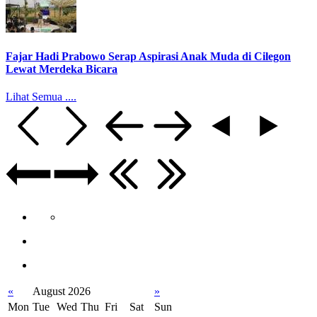
Fajar Hadi Prabowo Serap Aspirasi Anak Muda di Cilegon
Lewat Merdeka Bicara
Lihat Semua ....
«
August 2026
»
Mon
Tue
Wed
Thu
Fri
Sat
Sun