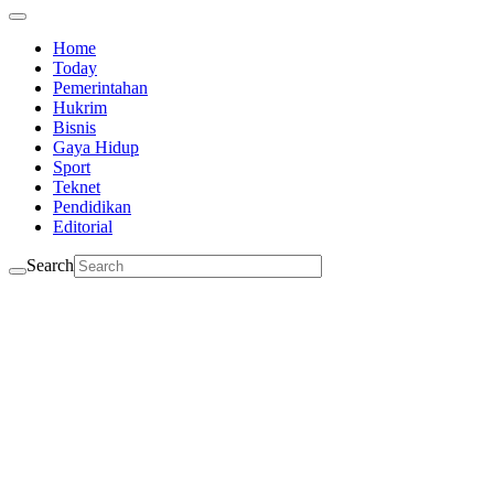
Home
Today
Pemerintahan
Hukrim
Bisnis
Gaya Hidup
Sport
Teknet
Pendidikan
Editorial
Search