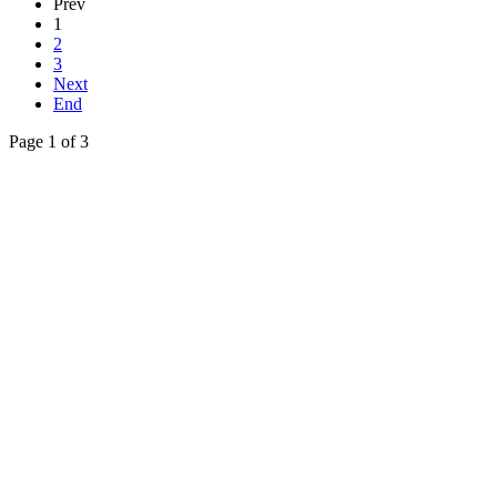
Prev
1
2
3
Next
End
Page 1 of 3