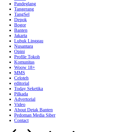
Pandeglang
Tangerang
TangSel
Depok
Bogor
Banten
Jakarta
Lubuk Linggau
Nusantara
Opini
Profile Tokoh
Komunitas
Woow 18+
MMS
Celoteh
editorial
Today Seketika
Pilkada
Advertorial
Video
About Detak Banten
Pedoman Media Siber
Contact