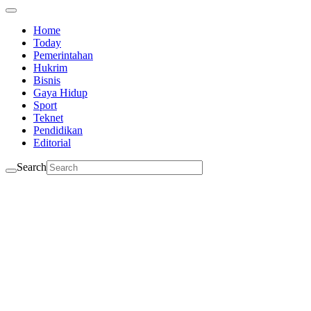
Home
Today
Pemerintahan
Hukrim
Bisnis
Gaya Hidup
Sport
Teknet
Pendidikan
Editorial
Search