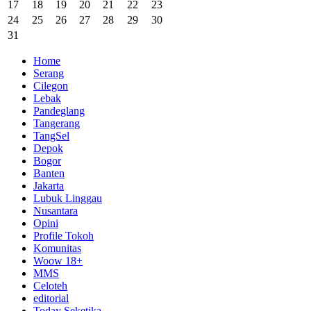
17
18
19
20
21
22
23
24
25
26
27
28
29
30
31
Home
Serang
Cilegon
Lebak
Pandeglang
Tangerang
TangSel
Depok
Bogor
Banten
Jakarta
Lubuk Linggau
Nusantara
Opini
Profile Tokoh
Komunitas
Woow 18+
MMS
Celoteh
editorial
Today Seketika