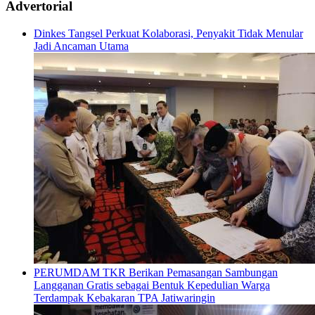
Advertorial
Dinkes Tangsel Perkuat Kolaborasi, Penyakit Tidak Menular
Jadi Ancaman Utama
PERUMDAM TKR Berikan Pemasangan Sambungan
Langganan Gratis sebagai Bentuk Kepedulian Warga
Terdampak Kebakaran TPA Jatiwaringin