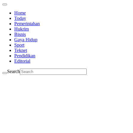
Home
Today
Pemerintahan
Hukrim
Bisnis
Gaya Hidup
Sport
Teknet
Pendidikan
Editorial
Search