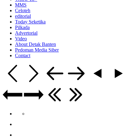
MMS
Celoteh
editorial
Today Seketika
Pilkada
Advertorial
Video
About Detak Banten
Pedoman Media Siber
Contact