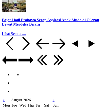
Fajar Hadi Prabowo Serap Aspirasi Anak Muda di Cilegon
Lewat Merdeka Bicara
Lihat Semua ....
«
August 2026
»
Mon
Tue
Wed
Thu
Fri
Sat
Sun