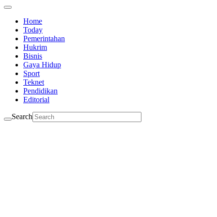
Home
Today
Pemerintahan
Hukrim
Bisnis
Gaya Hidup
Sport
Teknet
Pendidikan
Editorial
Search