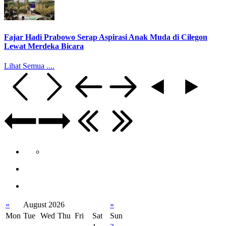
Fajar Hadi Prabowo Serap Aspirasi Anak Muda di Cilegon
Lewat Merdeka Bicara
Lihat Semua ....
«
August 2026
»
Mon
Tue
Wed
Thu
Fri
Sat
Sun