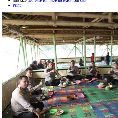
font size
decrease font size
increase font size
Print