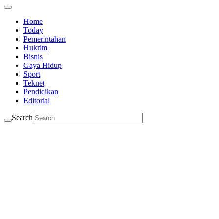
Home
Today
Pemerintahan
Hukrim
Bisnis
Gaya Hidup
Sport
Teknet
Pendidikan
Editorial
Search