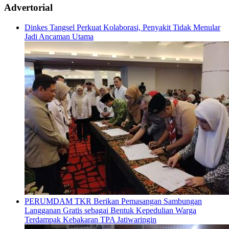
Advertorial
Dinkes Tangsel Perkuat Kolaborasi, Penyakit Tidak Menular
Jadi Ancaman Utama
PERUMDAM TKR Berikan Pemasangan Sambungan
Langganan Gratis sebagai Bentuk Kepedulian Warga
Terdampak Kebakaran TPA Jatiwaringin