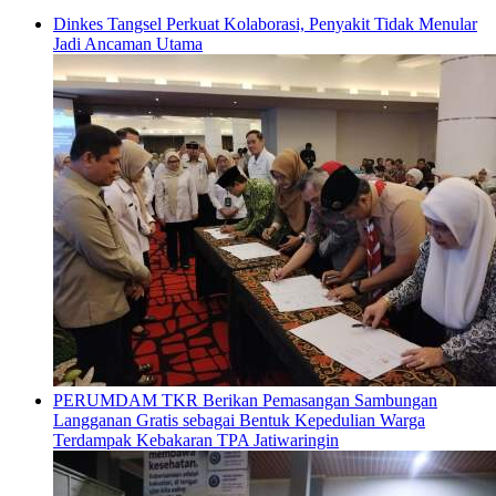
Dinkes Tangsel Perkuat Kolaborasi, Penyakit Tidak Menular
Jadi Ancaman Utama
PERUMDAM TKR Berikan Pemasangan Sambungan
Langganan Gratis sebagai Bentuk Kepedulian Warga
Terdampak Kebakaran TPA Jatiwaringin