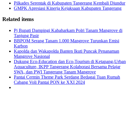
Pilkades Serentak di Kabupaten Tangerang Kembali Diundur
GMPK Apresiasi Kinerja Kejaksaan Kabupaten Tangerang
Related items
Pj Bupati Dampingi Kabaharkam Polri Tanam Mangrove di
Tanjung Pasir
BBPOM Serang Tanam 1.000 Mangrove Turunkan Emisi
Karbon
Kapolda dan Wakapolda Banten Ikuti Puncak Penanaman
Mangrove Nasional
Dukung Eco-Education dan Eco-Tourism di Ketapang-Urban
Aquaculture, IKPP Tangerang Kolaborasi Bersama Pelajar
SWA, dan PWI Tangerang Tanam Mangrove
Pantai Cermin Theme Park Serdang Bedagai Tuan Rumah
Cabang Voli Pantai PON ke XXI 2024