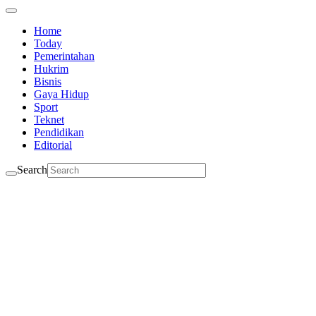
Home
Today
Pemerintahan
Hukrim
Bisnis
Gaya Hidup
Sport
Teknet
Pendidikan
Editorial
Search