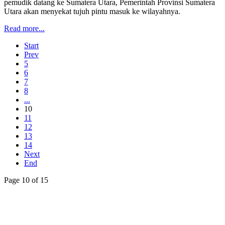
pemudik datang ke Sumatera Utara, Pemerintah Provinsi Sumatera
Utara akan menyekat tujuh pintu masuk ke wilayahnya.
Read more...
Start
Prev
5
6
7
8
...
10
11
12
13
14
Next
End
Page 10 of 15