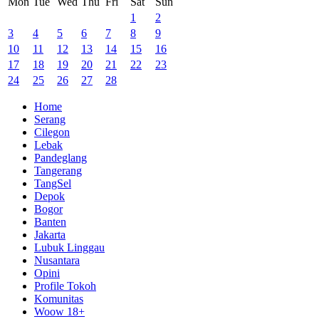
Mon
Tue
Wed
Thu
Fri
Sat
Sun
1
2
3
4
5
6
7
8
9
10
11
12
13
14
15
16
17
18
19
20
21
22
23
24
25
26
27
28
Home
Serang
Cilegon
Lebak
Pandeglang
Tangerang
TangSel
Depok
Bogor
Banten
Jakarta
Lubuk Linggau
Nusantara
Opini
Profile Tokoh
Komunitas
Woow 18+