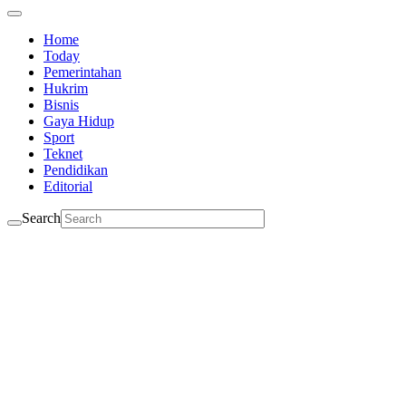
Home
Today
Pemerintahan
Hukrim
Bisnis
Gaya Hidup
Sport
Teknet
Pendidikan
Editorial
Search