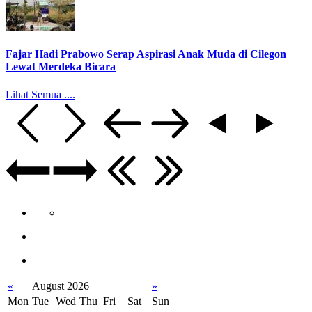
Fajar Hadi Prabowo Serap Aspirasi Anak Muda di Cilegon
Lewat Merdeka Bicara
Lihat Semua ....
«
August 2026
»
Mon
Tue
Wed
Thu
Fri
Sat
Sun