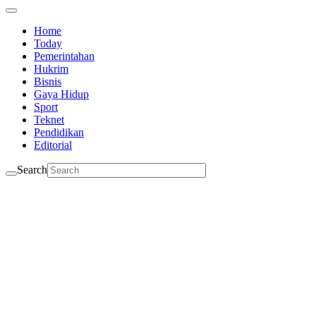
Home
Today
Pemerintahan
Hukrim
Bisnis
Gaya Hidup
Sport
Teknet
Pendidikan
Editorial
Search