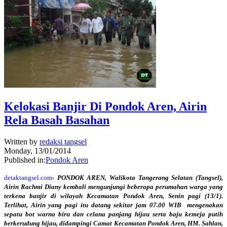
Kelokasi Banjir Di Pondok Aren, Airin
Rela Basah Basahan
Written by
redaksi tangsel
Monday, 13/01/2014
Published in:
Pondok Aren
detaktangsel.com
- PONDOK AREN, Walikota Tangerang Selatan (Tangsel),
Airin Rachmi Diany kembali mengunjungi beberapa perumahan warga yang
terkena banjir di wilayah Kecamatan Pondok Aren, Senin pagi (13/1).
Terlihat, Airin yang pagi itu datang sekitar jam 07.00 WIB mengenakan
sepatu bot warna biru dan celana panjang hijau serta baju kemeja putih
berkerudung hijau, didampingi Camat Kecamatan Pondok Aren, HM. Sahlan,