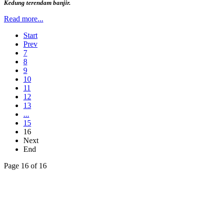
Kedung terendam banjir.
Read more...
Start
Prev
7
8
9
10
11
12
13
...
15
16
Next
End
Page 16 of 16