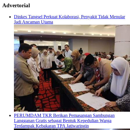
Advertorial
Dinkes Tangsel Perkuat Kolaborasi, Penyakit Tidak Menular
Jadi Ancaman Utama
PERUMDAM TKR Berikan Pemasangan Sambungan
Langganan Gratis sebagai Bentuk Kepedulian Warga
Terdampak Kebakaran TPA Jatiwaringin