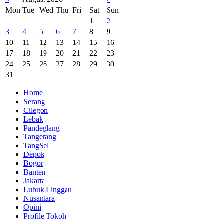
Mon
Tue
Wed
Thu
Fri
Sat
Sun
1
2
3
4
5
6
7
8
9
10
11
12
13
14
15
16
17
18
19
20
21
22
23
24
25
26
27
28
29
30
31
Home
Serang
Cilegon
Lebak
Pandeglang
Tangerang
TangSel
Depok
Bogor
Banten
Jakarta
Lubuk Linggau
Nusantara
Opini
Profile Tokoh