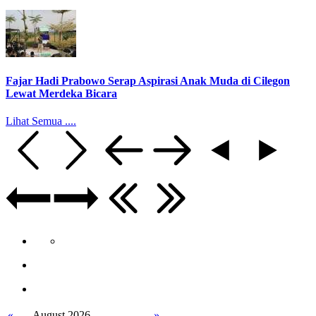
Fajar Hadi Prabowo Serap Aspirasi Anak Muda di Cilegon
Lewat Merdeka Bicara
Lihat Semua ....
«
August 2026
»