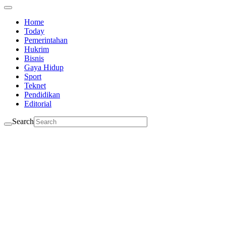
Home
Today
Pemerintahan
Hukrim
Bisnis
Gaya Hidup
Sport
Teknet
Pendidikan
Editorial
Search