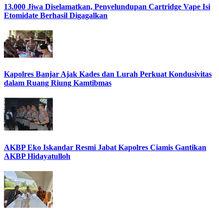
13.000 Jiwa Diselamatkan, Penyelundupan Cartridge Vape Isi
Etomidate Berhasil Digagalkan
Kapolres Banjar Ajak Kades dan Lurah Perkuat Kondusivitas
dalam Ruang Riung Kamtibmas
AKBP Eko Iskandar Resmi Jabat Kapolres Ciamis Gantikan
AKBP Hidayatulloh