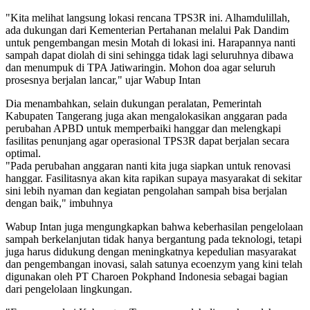
"Kita melihat langsung lokasi rencana TPS3R ini. Alhamdulillah,
ada dukungan dari Kementerian Pertahanan melalui Pak Dandim
untuk pengembangan mesin Motah di lokasi ini. Harapannya nanti
sampah dapat diolah di sini sehingga tidak lagi seluruhnya dibawa
dan menumpuk di TPA Jatiwaringin. Mohon doa agar seluruh
prosesnya berjalan lancar," ujar Wabup Intan
Dia menambahkan, selain dukungan peralatan, Pemerintah
Kabupaten Tangerang juga akan mengalokasikan anggaran pada
perubahan APBD untuk memperbaiki hanggar dan melengkapi
fasilitas penunjang agar operasional TPS3R dapat berjalan secara
optimal.
"Pada perubahan anggaran nanti kita juga siapkan untuk renovasi
hanggar. Fasilitasnya akan kita rapikan supaya masyarakat di sekitar
sini lebih nyaman dan kegiatan pengolahan sampah bisa berjalan
dengan baik," imbuhnya
Wabup Intan juga mengungkapkan bahwa keberhasilan pengelolaan
sampah berkelanjutan tidak hanya bergantung pada teknologi, tetapi
juga harus didukung dengan meningkatnya kepedulian masyarakat
dan pengembangan inovasi, salah satunya ecoenzym yang kini telah
digunakan oleh PT Charoen Pokphand Indonesia sebagai bagian
dari pengelolaan lingkungan.