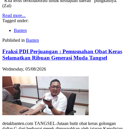
"Kita terus berkolaborasi untuk kemajuan daerah" pungkasnya.
(Zal)
Read more...
Tagged under:
Banten
Published in
Banten
Fraksi PDI Perjuangan : Pemusnahan Obat Keras
Selamatkan Ribuan Generasi Muda Tangsel
Wednesday, 05/08/2026
detakbanten.com TANGSEL-Jutaan butir obat keras golongan
daftar G dari berbagai merek dimusnahkan oleh jajaran Kepolisian