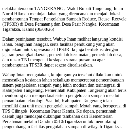
detakbanten.com TANGERANG,–Wakil Bupati Tangerang, Intan
Nurul Hikmah meninjau lahan yang direncanakan menjadi lokasi
pembangunan Tempat Pengolahan Sampah Reduce, Reuse, Recycle
(TPS3R) di Desa Pematang dan Desa Pasir Nangka, Kecamatan
Tigaraksa, Kamis (06/08/26)
Dalam peninjauan tersebut, Wabup Intan melihat langsung kondisi
lahan, bangunan hanggar, serta fasilitas pendukung yang akan
digunakan untuk operasional TPS3R. Ia juga berdiskusi dengan
jajaran perangkat daerah, pemerintah kecamatan, pemerintah desa,
dan unsur TNI mengenai kesiapan sarana prasarana agar
pembangunan TPS3R dapat segera direalisasikan.
Wabup Intan mengatakan, kunjungannya tersebut dilakukan untuk
memastikan kesiapan lahan sekaligus mempercepat pengembangan
sistem pengelolaan sampah yang lebih modern dan terintegrasi di
Kabupaten Tangerang. Pemerintah Kabupaten Tangerang akan terus
mendorong dan memperkuat sistem pengelolaan sampah melalui
pemanfaatan teknologi. Saat ini, Kabupaten Tangerang telah
memiliki dua unit mesin pengolah sampah Motah yang beroperasi di
TPS Cilingok, Kecamatan Pasar Kemis. Ke depan, pemerintah
daerah juga mendapat dukungan tambahan dari Kementerian
Pertahanan melalui Dandim 0510/Tigaraksa untuk mendukung
pengembangan fasilitas pengolahan sampah di wilayah Tigaraksa.