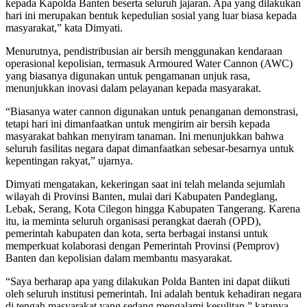
kepada Kapolda Banten beserta seluruh jajaran. Apa yang dilakukan
hari ini merupakan bentuk kepedulian sosial yang luar biasa kepada
masyarakat,” kata Dimyati.
Menurutnya, pendistribusian air bersih menggunakan kendaraan
operasional kepolisian, termasuk Armoured Water Cannon (AWC)
yang biasanya digunakan untuk pengamanan unjuk rasa,
menunjukkan inovasi dalam pelayanan kepada masyarakat.
“Biasanya water cannon digunakan untuk penanganan demonstrasi,
tetapi hari ini dimanfaatkan untuk mengirim air bersih kepada
masyarakat bahkan menyiram tanaman. Ini menunjukkan bahwa
seluruh fasilitas negara dapat dimanfaatkan sebesar-besarnya untuk
kepentingan rakyat,” ujarnya.
Dimyati mengatakan, kekeringan saat ini telah melanda sejumlah
wilayah di Provinsi Banten, mulai dari Kabupaten Pandeglang,
Lebak, Serang, Kota Cilegon hingga Kabupaten Tangerang. Karena
itu, ia meminta seluruh organisasi perangkat daerah (OPD),
pemerintah kabupaten dan kota, serta berbagai instansi untuk
memperkuat kolaborasi dengan Pemerintah Provinsi (Pemprov)
Banten dan kepolisian dalam membantu masyarakat.
“Saya berharap apa yang dilakukan Polda Banten ini dapat diikuti
oleh seluruh institusi pemerintah. Ini adalah bentuk kehadiran negara
di tengah masyarakat yang sedang mengalami kesulitan,” katanya.