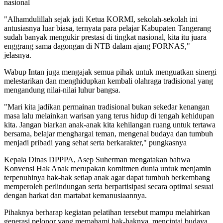
nasional
"Alhamdulillah sejak jadi Ketua KORMI, sekolah-sekolah ini
antusiasnya luar biasa, ternyata para pelajar Kabupaten Tangerang
sudah banyak mengukir prestasi di tingkat nasional, kita itu juara
enggrang sama dagongan di NTB dalam ajang FORNAS,"
jelasnya.
Wabup Intan juga mengajak semua pihak untuk menguatkan sinergi
melestarikan dan menghidupkan kembali olahraga tradisional yang
mengandung nilai-nilai luhur bangsa.
"Mari kita jadikan permainan tradisional bukan sekedar kenangan
masa lalu melainkan warisan yang terus hidup di tengah kehidupan
kita. Jangan biarkan anak-anak kita kehilangan ruang untuk tertawa
bersama, belajar menghargai teman, mengenal budaya dan tumbuh
menjadi pribadi yang sehat serta berkarakter," pungkasnya
Kepala Dinas DPPPA, Asep Suherman mengatakan bahwa
Konvensi Hak Anak merupakan komitmen dunia untuk menjamin
terpenuhinya hak-hak setiap anak agar dapat tumbuh berkembang
memperoleh perlindungan serta berpartisipasi secara optimal sesuai
dengan harkat dan martabat kemanusiaannya.
Pihaknya berharap kegiatan pelatihan tersebut mampu melahirkan
generasi pelopor yang memahami hak-haknya, mencintai budaya