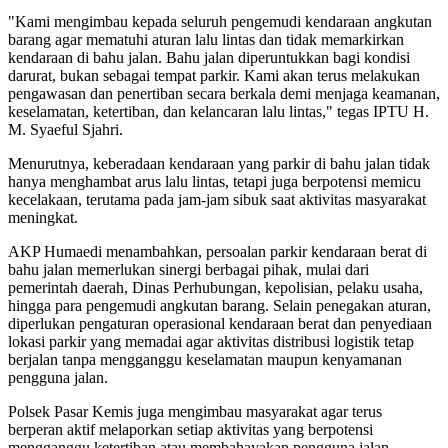
"Kami mengimbau kepada seluruh pengemudi kendaraan angkutan
barang agar mematuhi aturan lalu lintas dan tidak memarkirkan
kendaraan di bahu jalan. Bahu jalan diperuntukkan bagi kondisi
darurat, bukan sebagai tempat parkir. Kami akan terus melakukan
pengawasan dan penertiban secara berkala demi menjaga keamanan,
keselamatan, ketertiban, dan kelancaran lalu lintas," tegas IPTU H.
M. Syaeful Sjahri.
Menurutnya, keberadaan kendaraan yang parkir di bahu jalan tidak
hanya menghambat arus lalu lintas, tetapi juga berpotensi memicu
kecelakaan, terutama pada jam-jam sibuk saat aktivitas masyarakat
meningkat.
AKP Humaedi menambahkan, persoalan parkir kendaraan berat di
bahu jalan memerlukan sinergi berbagai pihak, mulai dari
pemerintah daerah, Dinas Perhubungan, kepolisian, pelaku usaha,
hingga para pengemudi angkutan barang. Selain penegakan aturan,
diperlukan pengaturan operasional kendaraan berat dan penyediaan
lokasi parkir yang memadai agar aktivitas distribusi logistik tetap
berjalan tanpa mengganggu keselamatan maupun kenyamanan
pengguna jalan.
Polsek Pasar Kemis juga mengimbau masyarakat agar terus
berperan aktif melaporkan setiap aktivitas yang berpotensi
mengganggu ketertiban atau membahayakan pengguna jalan.