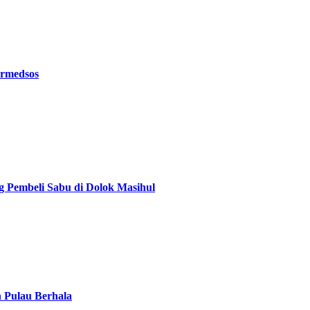
ermedsos
g Pembeli Sabu di Dolok Masihul
n Pulau Berhala