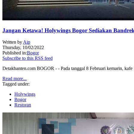
Jangan Ketawa! Holywings Bogor Sediakan Bandrek
Written by
Aip
Thursday, 10/02/2022
Published in:
Bogor
Subscribe to this RSS feed
Detakbanten.com BOGOR - - Pada tanggal 8 Februari kemarin, kafe H
Read more...
Tagged under:
Holywings
Bogor
Restoran