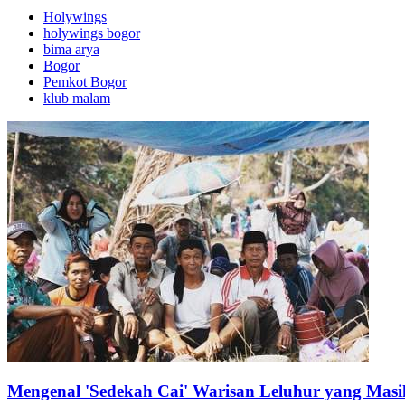
Holywings
holywings bogor
bima arya
Bogor
Pemkot Bogor
klub malam
Mengenal 'Sedekah Cai' Warisan Leluhur yang Masi