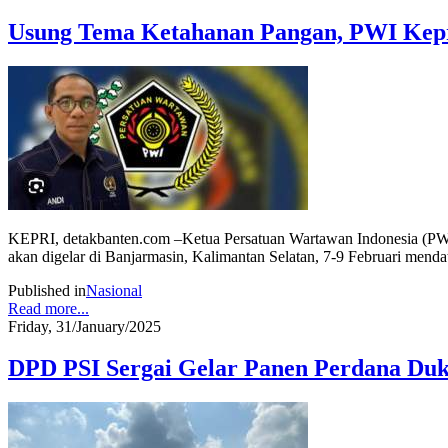
Usung Tema Ketahanan Pangan, PWI Kepr
KEPRI, detakbanten.com –Ketua Persatuan Wartawan Indonesia (PWI)
akan digelar di Banjarmasin, Kalimantan Selatan, 7-9 Februari menda
Published in
Nasional
Read more...
Friday, 31/January/2025
DPD PSI Sergai Gelar Panen Perdana Du