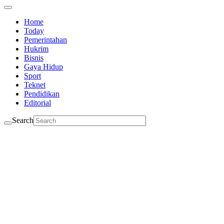
Home
Today
Pemerintahan
Hukrim
Bisnis
Gaya Hidup
Sport
Teknet
Pendidikan
Editorial
Search