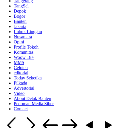
Tangerang
TangSel
Depok
Bogor
Banten
Jakarta
Lubuk Linggau
Nusantara
Opini
Profile Tokoh
Komunitas
Woow 18+
MMS
Celoteh
editorial
Today Seketika
Pilkada
Advertorial
Video
About Detak Banten
Pedoman Media Siber
Contact