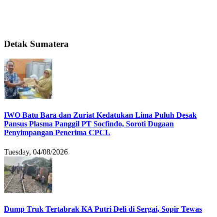
Detak Sumatera
IWO Batu Bara dan Zuriat Kedatukan Lima Puluh Desak
Pansus Plasma Panggil PT Socfindo, Soroti Dugaan
Penyimpangan Penerima CPCL
Tuesday, 04/08/2026
Dump Truk Tertabrak KA Putri Deli di Sergai, Sopir Tewas