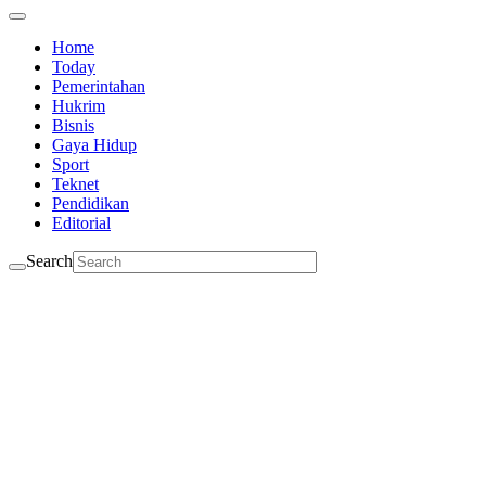
Home
Today
Pemerintahan
Hukrim
Bisnis
Gaya Hidup
Sport
Teknet
Pendidikan
Editorial
Search