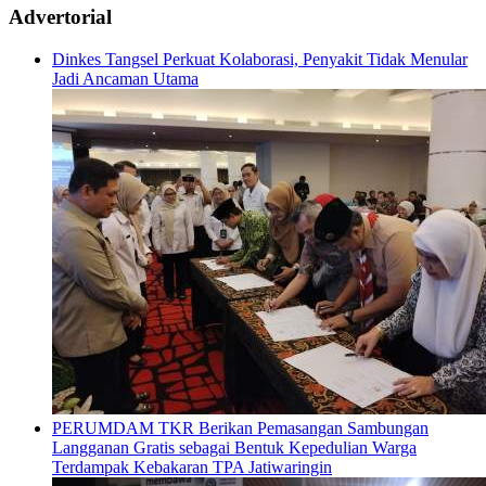
Advertorial
Dinkes Tangsel Perkuat Kolaborasi, Penyakit Tidak Menular
Jadi Ancaman Utama
PERUMDAM TKR Berikan Pemasangan Sambungan
Langganan Gratis sebagai Bentuk Kepedulian Warga
Terdampak Kebakaran TPA Jatiwaringin