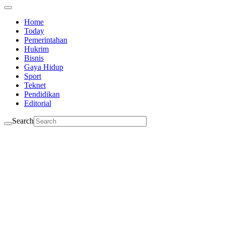
Home
Today
Pemerintahan
Hukrim
Bisnis
Gaya Hidup
Sport
Teknet
Pendidikan
Editorial
Search