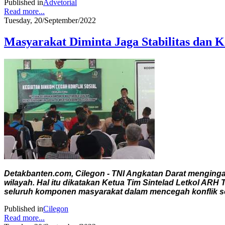
Published in
Advetorial
Read more...
Tuesday, 20/September/2022
Masyarakat Diminta Jaga Stabilitas dan K
Detakbanten.com, Cilegon - TNI Angkatan Darat menging
wilayah. Hal itu dikatakan Ketua Tim Sintelad Letkol AR
seluruh komponen masyarakat dalam mencegah konflik sosi
Published in
Cilegon
Read more...