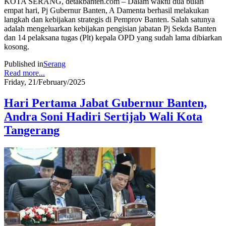
KOTA SERANG, detakbanten.com – Dalam waktu dua bulan
empat hari, Pj Gubernur Banten, A Damenta berhasil melakukan
langkah dan kebijakan strategis di Pemprov Banten. Salah satunya
adalah mengeluarkan kebijakan pengisian jabatan Pj Sekda Banten
dan 14 pelaksana tugas (Plt) kepala OPD yang sudah lama dibiar­kan
kosong.
Published in
Serang
Read more...
Friday, 21/February/2025
Hari Pertama Jabat Gubernur Banten,
Andra Soni Hadiri Sertijab Wali Kota
Tangerang