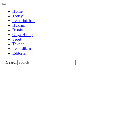
Home
Today
Pemerintahan
Hukrim
Bisnis
Gaya Hidup
Sport
Teknet
Pendidikan
Editorial
Search