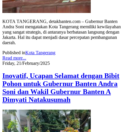
KOTA TANGERANG, detakbanten.com – Gubernur Banten
Andra Soni mengatakan Kota Tangerang memiliki kewilayahan
yang sangat strategis, di antaranya berbatasan langsung dengan
Jakarta. Hal itu dapat menjadi dasar percepatan pembangunan
daerah.
Published in
Kota Tangerang
Read more...
Friday, 21/February/2025
Inovatif, Ucapan Selamat dengan Bibit
Pohon untuk Gubernur Banten Andra
Soni dan Wakil Gubernur Banten A
Dimyati Natakusumah