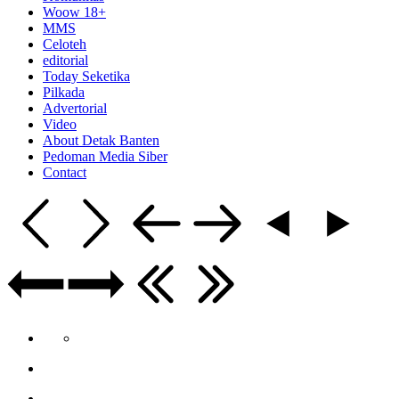
Woow 18+
MMS
Celoteh
editorial
Today Seketika
Pilkada
Advertorial
Video
About Detak Banten
Pedoman Media Siber
Contact