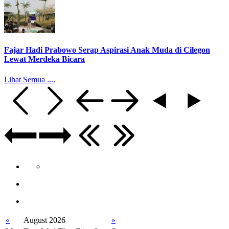
Fajar Hadi Prabowo Serap Aspirasi Anak Muda di Cilegon
Lewat Merdeka Bicara
Lihat Semua ....
«
August 2026
»