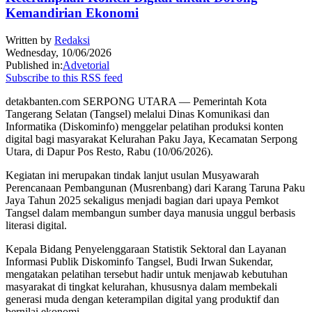
Kemandirian Ekonomi
Written by
Redaksi
Wednesday, 10/06/2026
Published in:
Advetorial
Subscribe to this RSS feed
detakbanten.com SERPONG UTARA — Pemerintah Kota
Tangerang Selatan (Tangsel) melalui Dinas Komunikasi dan
Informatika (Diskominfo) menggelar pelatihan produksi konten
digital bagi masyarakat Kelurahan Paku Jaya, Kecamatan Serpong
Utara, di Dapur Pos Resto, Rabu (10/06/2026).
Kegiatan ini merupakan tindak lanjut usulan Musyawarah
Perencanaan Pembangunan (Musrenbang) dari Karang Taruna Paku
Jaya Tahun 2025 sekaligus menjadi bagian dari upaya Pemkot
Tangsel dalam membangun sumber daya manusia unggul berbasis
literasi digital.
Kepala Bidang Penyelenggaraan Statistik Sektoral dan Layanan
Informasi Publik Diskominfo Tangsel, Budi Irwan Sukendar,
mengatakan pelatihan tersebut hadir untuk menjawab kebutuhan
masyarakat di tingkat kelurahan, khususnya dalam membekali
generasi muda dengan keterampilan digital yang produktif dan
bernilai ekonomi.