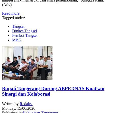
hingga anak memasuki usia emas pertumbuhan,” pungkas Allin.
(Adv)
Read more...
Tagged under:
Tangsel
Dinkes Tangsel
Pemkot Tangsel
MBG
Bupati Tangerang Dorong ABPEDNAS Kuatkan
Sinergi dan Kolaborasi
Written by
Redaksi
Monday, 15/06/2026
Published in:
Kabupaten Tangerang