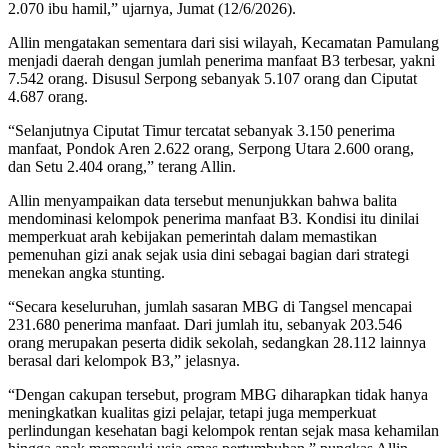
2.070 ibu hamil,” ujarnya, Jumat (12/6/2026).
Allin mengatakan sementara dari sisi wilayah, Kecamatan Pamulang
menjadi daerah dengan jumlah penerima manfaat B3 terbesar, yakni
7.542 orang. Disusul Serpong sebanyak 5.107 orang dan Ciputat
4.687 orang.
“Selanjutnya Ciputat Timur tercatat sebanyak 3.150 penerima
manfaat, Pondok Aren 2.622 orang, Serpong Utara 2.600 orang,
dan Setu 2.404 orang,” terang Allin.
Allin menyampaikan data tersebut menunjukkan bahwa balita
mendominasi kelompok penerima manfaat B3. Kondisi itu dinilai
memperkuat arah kebijakan pemerintah dalam memastikan
pemenuhan gizi anak sejak usia dini sebagai bagian dari strategi
menekan angka stunting.
“Secara keseluruhan, jumlah sasaran MBG di Tangsel mencapai
231.680 penerima manfaat. Dari jumlah itu, sebanyak 203.546
orang merupakan peserta didik sekolah, sedangkan 28.112 lainnya
berasal dari kelompok B3,” jelasnya.
“Dengan cakupan tersebut, program MBG diharapkan tidak hanya
meningkatkan kualitas gizi pelajar, tetapi juga memperkuat
perlindungan kesehatan bagi kelompok rentan sejak masa kehamilan