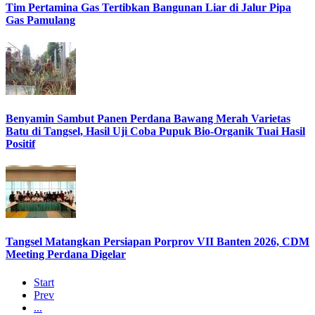
Tim Pertamina Gas Tertibkan Bangunan Liar di Jalur Pipa
Gas Pamulang
Benyamin Sambut Panen Perdana Bawang Merah Varietas
Batu di Tangsel, Hasil Uji Coba Pupuk Bio-Organik Tuai Hasil
Positif
Tangsel Matangkan Persiapan Porprov VII Banten 2026, CDM
Meeting Perdana Digelar
Start
Prev
...