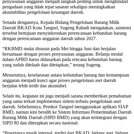
penyusunan anggaran menjadi langkah penting untuk menghindari
pengadaan yang tidak tepat sasaran sekaligus meningkatkan
akuntabilitas pengelolaan keuangan daerah.
Senada dengannya, Kepala Bidang Pengelolaan Barang Milik
Daerah BKAD Kota Tangsel, Sugeng Rahadi mengatakan, asistensi
tersebut bertujuan menyinkronkan perencanaan kebutuhan barang
dengan perencanaan anggaran daerah tahun 2027.
“RKBMD mulai disusun pada Mei hingga Juni dan berjalan
bersamaan dengan proses penyusunan anggaran. Belanja modal
dalam APBD harus didasarkan pada rencana kebutuhan barang
yang sudah ditelaah dan ditetapkan,” terang Sugeng.
Menurutnya, keselarasan antara kebutuhan barang dan kemampuan
anggaran menjadi kunci agar proses pengelolaan aset daerah
berjalan lebih tertib dan akuntabel.
Selain itu, kegiatan ini juga menjadi sarana memberikan pemahaman
yang sama terkait implementasi sistem terbaru pengelolaan aset
daerah. Sebelumnya, Pemkot Tangsel menggunakan aplikasi SIAP
BMD, namun kini beralih ke Sistem Informasi Pemerintahan Daerah
Barang Milik Daerah (SIPD BMD) yang akan terintegrasi dengan
SIPD RI dan diterapkan secara nasional.
“Pesertanya masih internal, terdiri dari BKAD, bidang aset, bidang