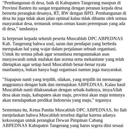
"Pembangunan di desa, baik di Kabupaten Tangerang maupun di
Provinsi Banten itu sangat tergantung dengan peranan kepala desa
berserta perangkat desanya, RT, RW dengan BPD. Pembangunan di
desa itu juga tidak akan jalan optimal kalau tidak dibantu oleh semua
masyarakat desa, termasuk ormas-ormas kaum perempuan yang ada
di desa," tandasnya
Ia berpesan kepada seluruh peserta Muscablub DPC ABPEDNAS
Kab. Tangerang bahwa usul, saran dan pendapat yang berbeda
merupakan hal yang wajar dalam perjalanan sebuah organisasi.
Untuk itu semua pihak agar senantiasa mengutamakan asas
musyawarah untuk mufakat dan norma serta mekanisme yang telah
ditetapkan agar setiap hasil Muscablub benar-benar nyata
manfaatnya, bukan hanya bagi organisasi namun juga masyarakat.
"Siapapun nanti yang terpilih, silakan, yang terpilih ini memanage
anggotanya dengan baik dan memajukan ABPEDNAS. Kalau hasil
Muscablub nanti dilaksanakan dengan sebaik-baiknya, insyaAllah
desa akan maju, kabupaten akan maju, provinsi akan maju tentunya
akan mendapatkan predikat Indonesia yang maju," tegasnya
Sementara itu, Ketua Panitia Muscablub DPC ABPEDNAS, Ito Ilah
menjelaskan bahwa Muscablub tersebut digelar karena adanya
kekosongan untuk perangkat Dewan Pimpinan Cabang
ABPEDNAS Kabupaten Tangerang yang harus segera diisi sesuai