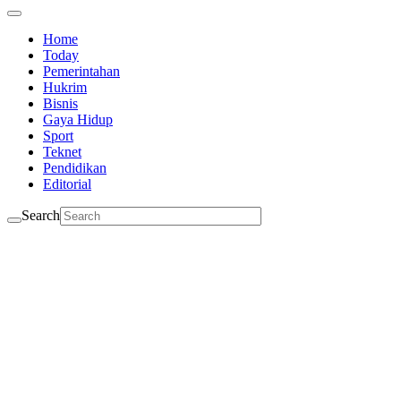
Home
Today
Pemerintahan
Hukrim
Bisnis
Gaya Hidup
Sport
Teknet
Pendidikan
Editorial
Search