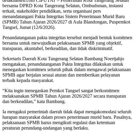
detakbanten.com CIPUTAT – Pemerintah Kota Tangerang Selatan
bersama DPRD Kota Tangerang Selatan, Ombudsman, instansi
terkait, stakeholder pendidikan, serta organisasi pers
menandatangani Pakta Integritas Sistem Penerimaan Murid Baru
(SPMB) Tahun Ajaran 2026/2027 di Aula Blandongan, Puspemkot
Tangsel, Jumat (12/6/2026).
Penandatanganan pakta integritas tersebut menjadi bentuk komitmen
bersama untuk mewujudkan pelaksanaan SPMB yang objektif,
transparan, akuntabel, berkeadilan, dan tidak diskriminatif.
Sekretaris Daerah Kota Tangerang Selatan Bambang Noertjahjo
mengatakan, penandatanganan Pakta Integritas dilakukan untuk
menegaskan komitmen seluruh pihak dalam mengawal pelaksanaan
SPMB agar berjalan sesuai aturan dan memberikan pelayanan
terbaik kepada masyarakat.
“Kita ingin menegaskan Pemkot Tangsel sangat berkomitmen
melaksanakan SPMB Tahun Ajaran 2026/2027 secara transparan
dan berkeadilan,” kata Bambang.
Ia mengakui pemerintah daerah tidak dapat mengakomodasi seluruh
harapan masyarakat dalam proses penerimaan murid baru. Pasalnya,
pelaksanaan SPMB harus mengikuti regulasi dan ketentuan
peraturan perundang-undangan yang berlaku.