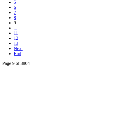
5
6
7
8
9
...
11
12
13
Next
End
Page 9 of 3804