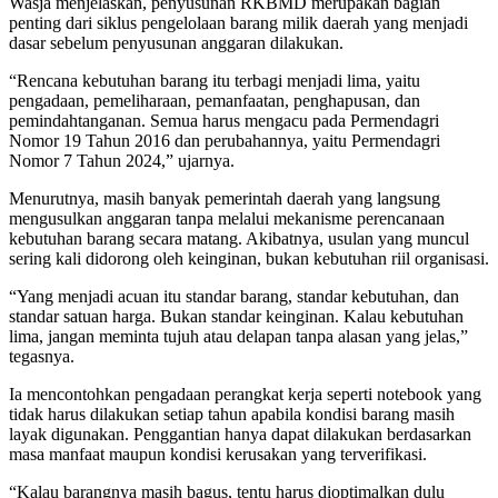
Wasja menjelaskan, penyusunan RKBMD merupakan bagian
penting dari siklus pengelolaan barang milik daerah yang menjadi
dasar sebelum penyusunan anggaran dilakukan.
“Rencana kebutuhan barang itu terbagi menjadi lima, yaitu
pengadaan, pemeliharaan, pemanfaatan, penghapusan, dan
pemindahtanganan. Semua harus mengacu pada Permendagri
Nomor 19 Tahun 2016 dan perubahannya, yaitu Permendagri
Nomor 7 Tahun 2024,” ujarnya.
Menurutnya, masih banyak pemerintah daerah yang langsung
mengusulkan anggaran tanpa melalui mekanisme perencanaan
kebutuhan barang secara matang. Akibatnya, usulan yang muncul
sering kali didorong oleh keinginan, bukan kebutuhan riil organisasi.
“Yang menjadi acuan itu standar barang, standar kebutuhan, dan
standar satuan harga. Bukan standar keinginan. Kalau kebutuhan
lima, jangan meminta tujuh atau delapan tanpa alasan yang jelas,”
tegasnya.
Ia mencontohkan pengadaan perangkat kerja seperti notebook yang
tidak harus dilakukan setiap tahun apabila kondisi barang masih
layak digunakan. Penggantian hanya dapat dilakukan berdasarkan
masa manfaat maupun kondisi kerusakan yang terverifikasi.
“Kalau barangnya masih bagus, tentu harus dioptimalkan dulu