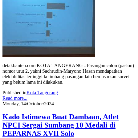
detakbanten.com KOTA TANGERANG - Pasangan calon (paslon)
nomor urut 2, yakni Sachrudin-Maryono Hasan mendapatkan
elektabilitas tertinggi ketimbang pasangan lain berdasarkan survei
yang belum lama ini dilakukan.
Published in
Kota Tangerang
Read more...
Monday, 14/October/2024
Kado Istimewa Buat Dambaan, Atlet
NPCI Sergai Sumbang 10 Medali di
PEPARNAS XVII Solo