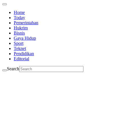
Home
Today
Pemerintahan
Hukrim
Bisnis
Gaya Hidup
Sport
Teknet
Pendidikan
Editorial
Search