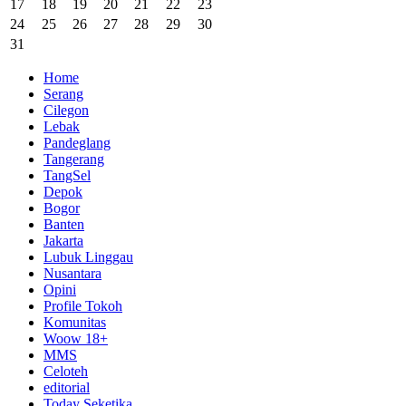
17
18
19
20
21
22
23
24
25
26
27
28
29
30
31
Home
Serang
Cilegon
Lebak
Pandeglang
Tangerang
TangSel
Depok
Bogor
Banten
Jakarta
Lubuk Linggau
Nusantara
Opini
Profile Tokoh
Komunitas
Woow 18+
MMS
Celoteh
editorial
Today Seketika