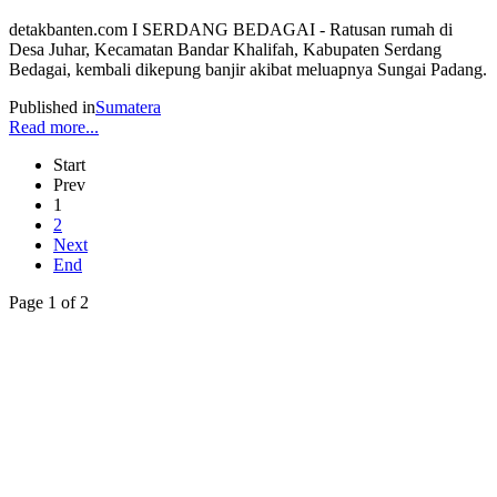
detakbanten.com I SERDANG BEDAGAI - Ratusan rumah di
Desa Juhar, Kecamatan Bandar Khalifah, Kabupaten Serdang
Bedagai, kembali dikepung banjir akibat meluapnya Sungai Padang.
Published in
Sumatera
Read more...
Start
Prev
1
2
Next
End
Page 1 of 2